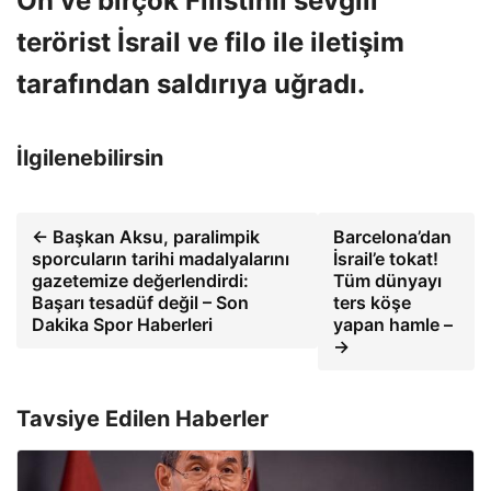
Ön ve birçok Filistinli sevgili
terörist İsrail ve filo ile iletişim
tarafından saldırıya uğradı.
İlgilenebilirsin
← Başkan Aksu, paralimpik
Barcelona’dan
sporcuların tarihi madalyalarını
İsrail’e tokat!
gazetemize değerlendirdi:
Tüm dünyayı
Başarı tesadüf değil – Son
ters köşe
Dakika Spor Haberleri
yapan hamle –
→
Tavsiye Edilen Haberler