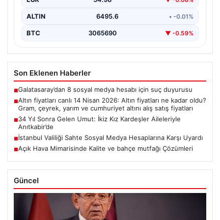
ALTIN
6495.6
• -0.01%
BTC
3065690
▼ -0.59%
Son Eklenen Haberler
Galatasaray’dan 8 sosyal medya hesabı için suç duyurusu
■
Altın fiyatları canlı 14 Nisan 2026: Altın fiyatları ne kadar oldu?
■
Gram, çeyrek, yarım ve cumhuriyet altını alış satış fiyatları
34 Yıl Sonra Gelen Umut: İkiz Kız Kardeşler Aileleriyle
■
Anıtkabir’de
İstanbul Valiliği Sahte Sosyal Medya Hesaplarına Karşı Uyardı
■
Açık Hava Mimarisinde Kalite ve bahçe mutfağı Çözümleri
■
Güncel