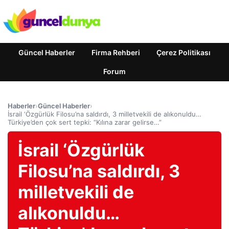
Güncel Haberler
Firma Rehberi
Çerez Politikası
Forum
Haberler
›
Güncel Haberler
›
İsrail ‘Özgürlük Filosu’na saldırdı, 3 milletvekili de alıkonuldu…
Türkiye’den çok sert tepki: “Kılına zarar gelirse…”
İsrail ‘Özgürlük
Filosu’na saldırdı, 3
milletvekili de
alıkonuldu…