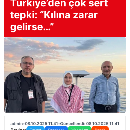
Türkiye’den çok sert
tepki: “Kılına zarar
gelirse…”
admin
•
08.10.2025 11:41
•
Güncellendi: 08.10.2025 11:41
Paylaş:
Twitter
Facebook
WhatsApp
Reddit