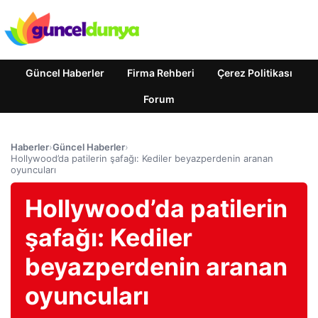
Güncel Haberler
Firma Rehberi
Çerez Politikası
Forum
Haberler
›
Güncel Haberler
›
Hollywood’da patilerin şafağı: Kediler beyazperdenin aranan
oyuncuları
Hollywood’da patilerin
şafağı: Kediler
beyazperdenin aranan
oyuncuları