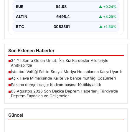
EUR
54.98
▲ +0.24%
ALTIN
6498.4
▲ +4.29%
BTC
3083861
▲ +1.50%
Son Eklenen Haberler
34 Yıl Sonra Gelen Umut: İkiz Kız Kardeşler Aileleriyle
■
Anıtkabir’de
İstanbul Valiliği Sahte Sosyal Medya Hesaplarına Karşı Uyardı
■
Açık Hava Mimarisinde Kalite ve bahçe mutfağı Çözümleri
■
Pazarcı dehşet saçtı: Kadının başına 10 dikiş atıldı
■
03 Ağustos 2026 Son Dakika Deprem Haberleri: Türkiye’de
■
Deprem Faydaları ve Gelişmeler
Güncel