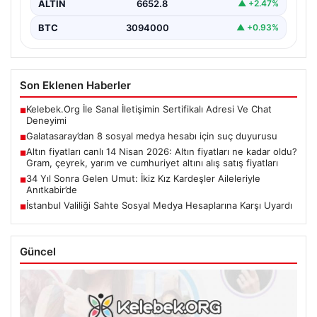
ALTIN
6652.8
▲ +2.47%
BTC
3094000
▲ +0.93%
Son Eklenen Haberler
Kelebek.Org İle Sanal İletişimin Sertifikalı Adresi Ve Chat
■
Deneyimi
Galatasaray’dan 8 sosyal medya hesabı için suç duyurusu
■
Altın fiyatları canlı 14 Nisan 2026: Altın fiyatları ne kadar oldu?
■
Gram, çeyrek, yarım ve cumhuriyet altını alış satış fiyatları
34 Yıl Sonra Gelen Umut: İkiz Kız Kardeşler Aileleriyle
■
Anıtkabir’de
İstanbul Valiliği Sahte Sosyal Medya Hesaplarına Karşı Uyardı
■
Güncel