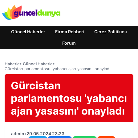
Güncel Haberler
Firma Rehberi
Çerez Politikası
Forum
Haberler
›
Güncel Haberler
›
Gürcistan parlamentosu 'yabancı ajan yasasını' onayladı
Gürcistan
parlamentosu 'yabancı
ajan yasasını' onayladı
admin
•
29.05.2024 23:23