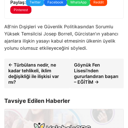
Paylaş:
Twitter
Facebook
WhatsApp
Reddit
Pinterest
AB'nin Dışişleri ve Güvenlik Politikasından Sorumlu
Yüksek Temsilcisi Josep Borrell, Gürcistan'ın yabancı
ajanlara ilişkin yasayı kabul etmesinin ülkenin üyelik
yolunu olumsuz etkileyeceğini söyledi.
← Türbülans nedir, ne
Göynük Fen
kadar tehlikeli, iklim
Lisesi’nden
değişikliği ile ilişkisi var
gururlandıran başarı
mı?
– EĞİTİM →
Tavsiye Edilen Haberler