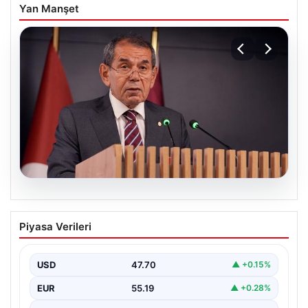
Yan Manşet
07.08.2026
Galatasaray’dan 8 sosyal medya hesabı
Piyasa Verileri
için suç duyurusu
USD
47.70
▲ +0.15%
EUR
55.19
▲ +0.28%