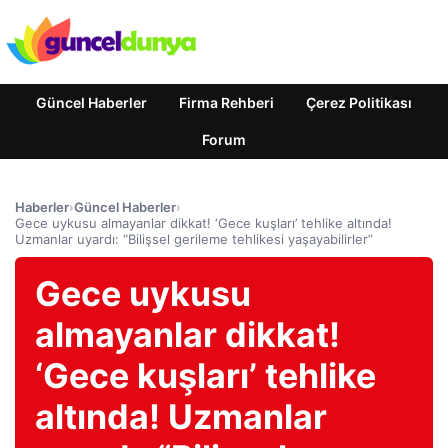
Güncel Haberler
Firma Rehberi
Çerez Politikası
Forum
Haberler
›
Güncel Haberler
›
Gece uykusu almayanlar dikkat! ‘Gece kuşları’ tehlike altında!
Uzmanlar uyardı: “Bilişsel gerileme tehlikesi yaşayabilirler”
Gece uykusu
almayanlar dikkat!
‘Gece kuşları’ tehlike
altında! Uzmanlar