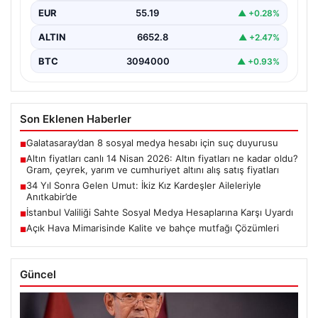
EUR
55.19
▲ +0.28%
ALTIN
6652.8
▲ +2.47%
BTC
3094000
▲ +0.93%
Son Eklenen Haberler
Galatasaray’dan 8 sosyal medya hesabı için suç duyurusu
■
Altın fiyatları canlı 14 Nisan 2026: Altın fiyatları ne kadar oldu?
■
Gram, çeyrek, yarım ve cumhuriyet altını alış satış fiyatları
34 Yıl Sonra Gelen Umut: İkiz Kız Kardeşler Aileleriyle
■
Anıtkabir’de
İstanbul Valiliği Sahte Sosyal Medya Hesaplarına Karşı Uyardı
■
Açık Hava Mimarisinde Kalite ve bahçe mutfağı Çözümleri
■
Güncel