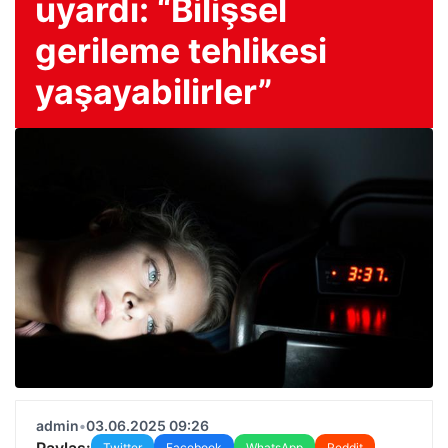
uyardı: “Bilişsel
gerileme tehlikesi
yaşayabilirler”
admin
•
03.06.2025 09:26
Paylaş:
Twitter
Facebook
WhatsApp
Reddit