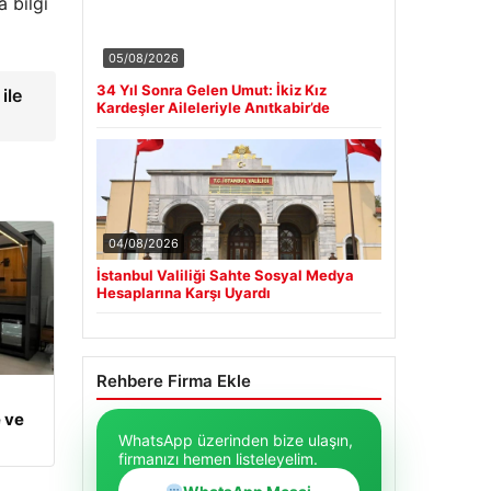
a bilgi
05/08/2026
34 Yıl Sonra Gelen Umut: İkiz Kız
ile
Kardeşler Aileleriyle Anıtkabir’de
04/08/2026
İstanbul Valiliği Sahte Sosyal Medya
Hesaplarına Karşı Uyardı
Rehbere Firma Ekle
 ve
WhatsApp üzerinden bize ulaşın,
firmanızı hemen listeleyelim.