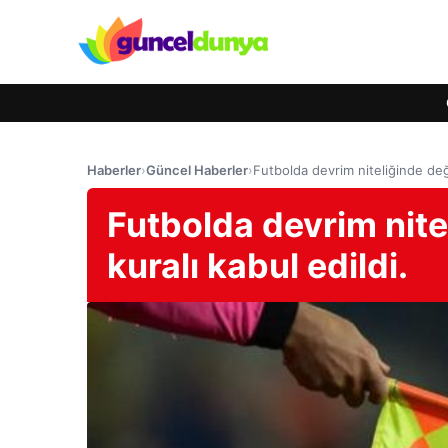
Haberler
›
Güncel Haberler
›
Futbolda devrim niteliğinde deği
Futbolda devrim nite
kuralı kabul edildi.