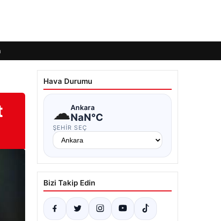
m
Hava Durumu
t
☁
Ankara
NaN°C
ŞEHIR SEÇ
Bizi Takip Edin