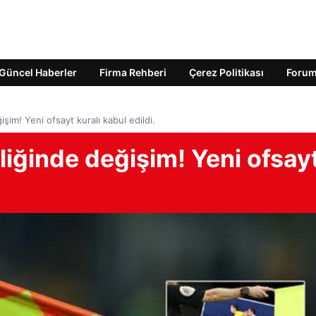
Güncel Haberler
Firma Rehberi
Çerez Politikası
Foru
şim! Yeni ofsayt kuralı kabul edildi.
liğinde değişim! Yeni ofsay