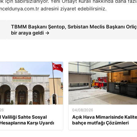
k için sabırsızlanıyor. Yeni Ofsayt Kuralı hakkında daha fazl
celdunya.com.tr adresini ziyaret edebilirsiniz.
TBMM Başkanı Şentop, Sırbistan Meclis Başkanı Orliç 
bir araya geldi →
26
04/08/2026
 Valiliği Sahte Sosyal
Açık Hava Mimarisinde Kalite
esaplarına Karşı Uyardı
bahçe mutfağı Çözümleri