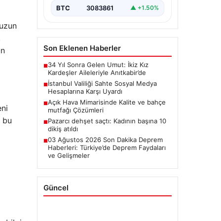
BTC
3083861
▲ +1.50%
 uzun
,
Son Eklenen Haberler
un
34 Yıl Sonra Gelen Umut: İkiz Kız
■
Kardeşler Aileleriyle Anıtkabir’de
İstanbul Valiliği Sahte Sosyal Medya
■
Hesaplarına Karşı Uyardı
Açık Hava Mimarisinde Kalite ve bahçe
■
eni
mutfağı Çözümleri
n bu
Pazarcı dehşet saçtı: Kadının başına 10
■
dikiş atıldı
03 Ağustos 2026 Son Dakika Deprem
■
Haberleri: Türkiye’de Deprem Faydaları
ve Gelişmeler
Güncel