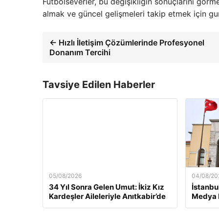
Futbolseverler, bu değişikliğin sonuçlarını görme
almak ve güncel gelişmeleri takip etmek için gun
← Hızlı İletişim Çözümlerinde Profesyonel
Donanım Tercihi
Tavsiye Edilen Haberler
05/08/2026
04/08/20
34 Yıl Sonra Gelen Umut: İkiz Kız
İstanbul
Kardeşler Aileleriyle Anıtkabir’de
Medya H