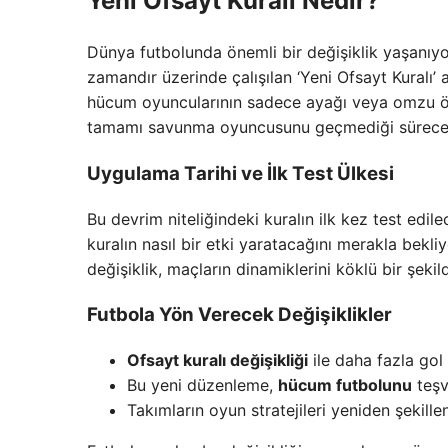
Yeni Ofsayt Kuralı Nedir?
Dünya futbolunda önemli bir değişiklik yaşanıyo
zamandır üzerinde çalışılan ‘Yeni Ofsayt Kuralı’
hücum oyuncularının sadece ayağı veya omzu ö
tamamı savunma oyuncusunu geçmediği sürece, 
Uygulama Tarihi ve İlk Test Ülkesi
Bu devrim niteliğindeki kuralın ilk kez test edil
kuralın nasıl bir etki yaratacağını merakla bekl
değişiklik, maçların dinamiklerini köklü bir şekild
Futbola Yön Verecek Değişiklikler
Ofsayt kuralı değişikliği
ile daha fazla gol
Bu yeni düzenleme,
hücum futbolunu
teşv
Takımların oyun stratejileri yeniden şekillen