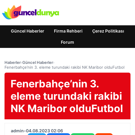
Güncel Haberler
Firma Rehberi
Çerez Politikası
Forum
Haberler
›
Güncel Haberler
›
Fenerbahçe’nin 3. eleme turundaki rakibi NK Maribor olduFutbol
Fenerbahçe’nin 3.
eleme turundaki rakibi
NK Maribor olduFutbol
admin
•
04.08.2023 02:06