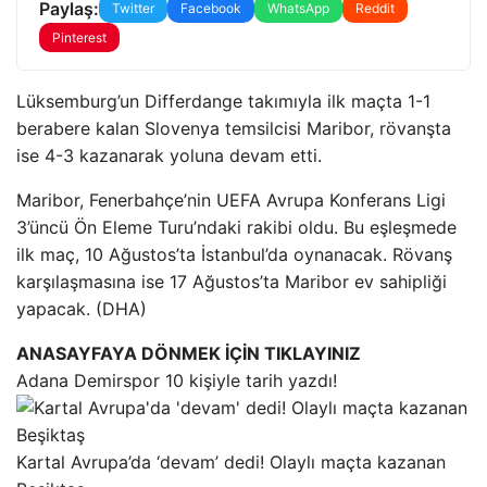
Paylaş:
Twitter
Facebook
WhatsApp
Reddit
Pinterest
Lüksemburg’un Differdange takımıyla ilk maçta 1-1
berabere kalan Slovenya temsilcisi Maribor, rövanşta
ise 4-3 kazanarak yoluna devam etti.
Maribor, Fenerbahçe’nin UEFA Avrupa Konferans Ligi
3’üncü Ön Eleme Turu’ndaki rakibi oldu. Bu eşleşmede
ilk maç, 10 Ağustos’ta İstanbul’da oynanacak. Rövanş
karşılaşmasına ise 17 Ağustos’ta Maribor ev sahipliği
yapacak. (DHA)
ANASAYFAYA DÖNMEK İÇİN TIKLAYINIZ
Adana Demirspor 10 kişiyle tarih yazdı!
Kartal Avrupa’da ‘devam’ dedi! Olaylı maçta kazanan