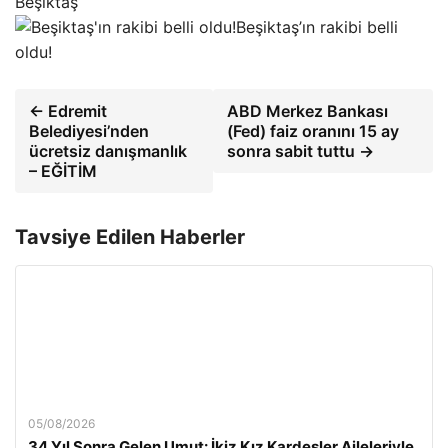
Beşiktaş
Beşiktaş’ın rakibi belli
oldu!
← Edremit
ABD Merkez Bankası
Belediyesi’nden
(Fed) faiz oranını 15 ay
ücretsiz danışmanlık
sonra sabit tuttu →
– EĞİTİM
Tavsiye Edilen Haberler
05/08/2026
34 Yıl Sonra Gelen Umut: İkiz Kız Kardeşler Aileleriyle