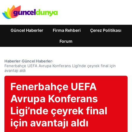
Güncel Haberler
Firma Rehberi
Çerez Politikası
Forum
Haberler
›
Güncel Haberler
›
Fenerbahçe UEFA Avrupa Konferans Ligi’nde çeyrek final için
avantajı aldı
Fenerbahçe UEFA
Avrupa Konferans
Ligi’nde çeyrek final
için avantajı aldı