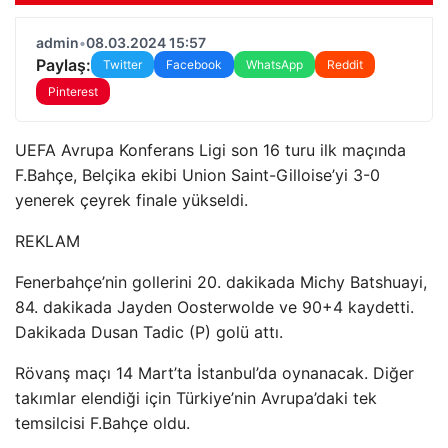
admin
•
08.03.2024 15:57
Paylaş:
Twitter
Facebook
WhatsApp
Reddit
Pinterest
UEFA Avrupa Konferans Ligi son 16 turu ilk maçında
F.Bahçe, Belçika ekibi Union Saint-Gilloise’yi 3-0
yenerek çeyrek finale yükseldi.
REKLAM
Fenerbahçe’nin gollerini 20. dakikada Michy Batshuayi,
84. dakikada Jayden Oosterwolde ve 90+4 kaydetti.
Dakikada Dusan Tadic (P) golü attı.
Rövanş maçı 14 Mart’ta İstanbul’da oynanacak. Diğer
takımlar elendiği için Türkiye’nin Avrupa’daki tek
temsilcisi F.Bahçe oldu.