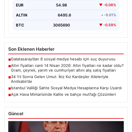
EUR
54.98
▼ -0.08%
ALTIN
6495.6
• -0.01%
BTC
3065690
▼ -0.59%
Son Eklenen Haberler
Galatasaray’dan 8 sosyal medya hesabı için suç duyurusu
■
Altın fiyatları canlı 14 Nisan 2026: Altın fiyatları ne kadar oldu?
■
Gram, çeyrek, yarım ve cumhuriyet altını alış satış fiyatları
34 Yıl Sonra Gelen Umut: İkiz Kız Kardeşler Aileleriyle
■
Anıtkabir’de
İstanbul Valiliği Sahte Sosyal Medya Hesaplarına Karşı Uyardı
■
Açık Hava Mimarisinde Kalite ve bahçe mutfağı Çözümleri
■
Güncel