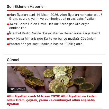
Son Eklenen Haberler
Altın fiyatları canlı 14 Nisan 2026: Altın fiyatları ne kadar oldu?
■
Gram, çeyrek, yarım ve cumhuriyet altını alış satış fiyatları
34 Yıl Sonra Gelen Umut: İkiz Kız Kardeşler Aileleriyle
■
Anıtkabir’de
İstanbul Valiliği Sahte Sosyal Medya Hesaplarına Karşı Uyardı
■
Açık Hava Mimarisinde Kalite ve bahçe mutfağı Çözümleri
■
Pazarcı dehşet saçtı: Kadının başına 10 dikiş atıldı
■
Güncel
06/08/2026
Altın fiyatları canlı 14 Nisan 2026: Altın fiyatları ne kadar
oldu? Gram, çeyrek, yarım ve cumhuriyet altını alış satış
fiyatları