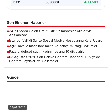
BTC
3083861
▲ +1.50%
Son Eklenen Haberler
34 Yıl Sonra Gelen Umut: İkiz Kız Kardeşler Aileleriyle
■
Anıtkabir’de
İstanbul Valiliği Sahte Sosyal Medya Hesaplarına Karşı Uyardı
■
Açık Hava Mimarisinde Kalite ve bahçe mutfağı Çözümleri
■
Pazarcı dehşet saçtı: Kadının başına 10 dikiş atıldı
■
03 Ağustos 2026 Son Dakika Deprem Haberleri: Türkiye’de
■
Deprem Faydaları ve Gelişmeler
Güncel
05/08/2026