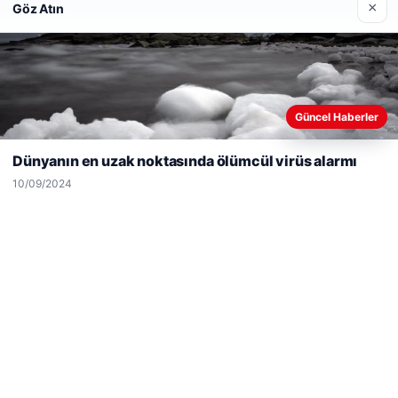
×
Göz Atın
Son Eklenen Firmalar
Web sitemizi nasıl kullandığınızı daha iyi anlayabilmek,
Güncel Haberler
deneyiminizi kişiselleştirmek ve geliştirmek amacıyla çerezler
kullanıyoruz.
Çerez Politikamız
Dünyanın en uzak noktasında ölümcül virüs alarmı
Reddet
Kabul Et
10/09/2024