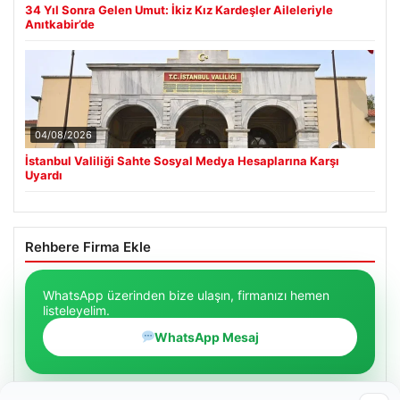
34 Yıl Sonra Gelen Umut: İkiz Kız Kardeşler Aileleriyle
Anıtkabir’de
04/08/2026
İstanbul Valiliği Sahte Sosyal Medya Hesaplarına Karşı
Uyardı
Rehbere Firma Ekle
WhatsApp üzerinden bize ulaşın, firmanızı hemen
listeleyelim.
WhatsApp Mesaj