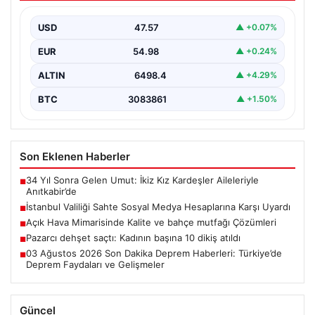
İstanbul Valiliği resmi açıklamasında, vatandaşların
dolandırıcılık amacıyla oluşturulan sahte sosyal medya
USD
47.57
▲ +0.07%
hesaplarına karşı dikkatli…
EUR
54.98
▲ +0.24%
ALTIN
6498.4
▲ +4.29%
BTC
3083861
▲ +1.50%
Son Eklenen Haberler
34 Yıl Sonra Gelen Umut: İkiz Kız Kardeşler Aileleriyle
■
Anıtkabir’de
İstanbul Valiliği Sahte Sosyal Medya Hesaplarına Karşı Uyardı
■
Açık Hava Mimarisinde Kalite ve bahçe mutfağı Çözümleri
■
Pazarcı dehşet saçtı: Kadının başına 10 dikiş atıldı
■
03 Ağustos 2026 Son Dakika Deprem Haberleri: Türkiye’de
■
Deprem Faydaları ve Gelişmeler
Güncel