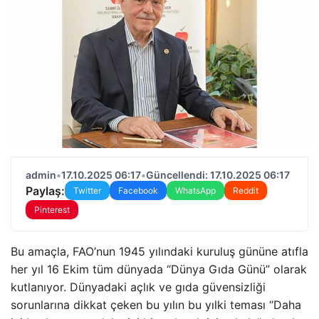
admin
•
17.10.2025 06:17
•
Güncellendi: 17.10.2025 06:17
Paylaş:
Twitter
Facebook
WhatsApp
Reddit
Pinterest
Bu amaçla, FAO’nun 1945 yılındaki kuruluş gününe atıfla
her yıl 16 Ekim tüm dünyada “Dünya Gıda Günü” olarak
kutlanıyor. Dünyadaki açlık ve gıda güvensizliği
sorunlarına dikkat çeken bu yılın bu yılki teması “Daha