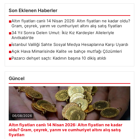
Son Eklenen Haberler
Altın fiyatları canlı 14 Nisan 2026: Altın fiyatları ne kadar oldu?
■
Gram, çeyrek, yarım ve cumhuriyet altını alış satış fiyatları
34 Yıl Sonra Gelen Umut: İkiz Kız Kardeşler Aileleriyle
■
Anıtkabir’de
İstanbul Valiliği Sahte Sosyal Medya Hesaplarına Karşı Uyardı
■
Açık Hava Mimarisinde Kalite ve bahçe mutfağı Çözümleri
■
Pazarcı dehşet saçtı: Kadının başına 10 dikiş atıldı
■
Güncel
06/08/2026
Altın fiyatları canlı 14 Nisan 2026: Altın fiyatları ne kadar
oldu? Gram, çeyrek, yarım ve cumhuriyet altını alış satış
fiyatları