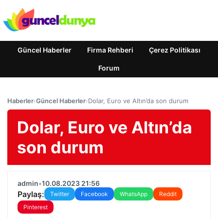
Güncel Haberler
Firma Rehberi
Çerez Politikası
Forum
Haberler
›
Güncel Haberler
›
Dolar, Euro ve Altın’da son durum
Dolar, Euro ve Altın’da
son durum
admin
•
10.08.2023 21:56
Paylaş:
Twitter
Facebook
WhatsApp
Reddit
Pinterest