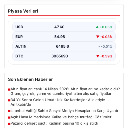
34 Yıl Sonra Gelen Umut: İkiz Kız
Piyasa Verileri
Kardeşler Aileleriyle Anıtkabir’de
Adıyaman’da yaşayan Abuzer (71) ve Zeynep Yıldırım
(59) çifti, tam 34 yıllık bir bekleyişin…
USD
47.60
▲ +0.05%
EUR
54.98
▼ -0.08%
ALTIN
6495.6
• -0.01%
BTC
3065690
▼ -0.59%
Son Eklenen Haberler
Altın fiyatları canlı 14 Nisan 2026: Altın fiyatları ne kadar oldu?
■
Gram, çeyrek, yarım ve cumhuriyet altını alış satış fiyatları
34 Yıl Sonra Gelen Umut: İkiz Kız Kardeşler Aileleriyle
■
Anıtkabir’de
İstanbul Valiliği Sahte Sosyal Medya Hesaplarına Karşı Uyardı
■
Açık Hava Mimarisinde Kalite ve bahçe mutfağı Çözümleri
■
Pazarcı dehşet saçtı: Kadının başına 10 dikiş atıldı
■