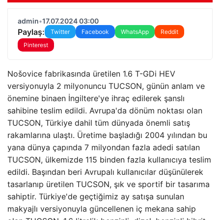
admin
•
17.07.2024 03:00
Paylaş:
Twitter
Facebook
WhatsApp
Reddit
Pinterest
Nošovice fabrikasında üretilen 1.6 T-GDi HEV
versiyonuyla 2 milyonuncu TUCSON, günün anlam ve
önemine binaen İngiltere'ye ihraç edilerek şanslı
sahibine teslim edildi. Avrupa'da dönüm noktası olan
TUCSON, Türkiye dahil tüm dünyada önemli satış
rakamlarına ulaştı. Üretime başladığı 2004 yılından bu
yana dünya çapında 7 milyondan fazla adedi satılan
TUCSON, ülkemizde 115 binden fazla kullanıcıya teslim
edildi. Başından beri Avrupalı ​​kullanıcılar düşünülerek
tasarlanıp üretilen TUCSON, şık ve sportif bir tasarıma
sahiptir. Türkiye'de geçtiğimiz ay satışa sunulan
makyajlı versiyonuyla güncellenen iç mekana sahip