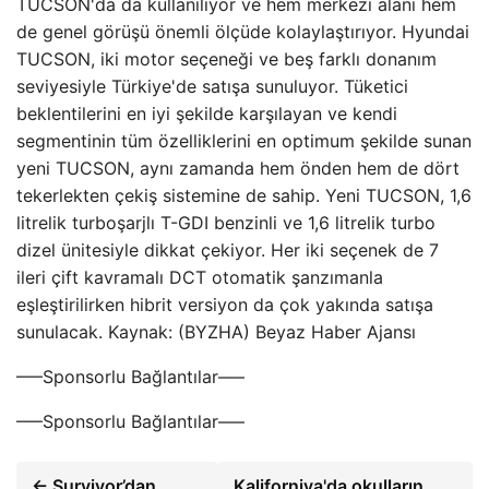
TUCSON'da da kullanılıyor ve hem merkezi alanı hem
de genel görüşü önemli ölçüde kolaylaştırıyor. Hyundai
TUCSON, iki motor seçeneği ve beş farklı donanım
seviyesiyle Türkiye'de satışa sunuluyor. Tüketici
beklentilerini en iyi şekilde karşılayan ve kendi
segmentinin tüm özelliklerini en optimum şekilde sunan
yeni TUCSON, aynı zamanda hem önden hem de dört
tekerlekten çekiş sistemine de sahip. Yeni TUCSON, 1,6
litrelik turboşarjlı T-GDI benzinli ve 1,6 litrelik turbo
dizel ünitesiyle dikkat çekiyor. Her iki seçenek de 7
ileri çift kavramalı DCT otomatik şanzımanla
eşleştirilirken hibrit versiyon da çok yakında satışa
sunulacak. Kaynak: (BYZHA) Beyaz Haber Ajansı
—–Sponsorlu Bağlantılar—–
—–Sponsorlu Bağlantılar—–
← Survivor’dan
Kaliforniya'da okulların