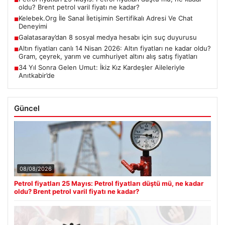
oldu? Brent petrol varil fiyatı ne kadar?
Kelebek.Org İle Sanal İletişimin Sertifikalı Adresi Ve Chat
■
Deneyimi
Galatasaray’dan 8 sosyal medya hesabı için suç duyurusu
■
Altın fiyatları canlı 14 Nisan 2026: Altın fiyatları ne kadar oldu?
■
Gram, çeyrek, yarım ve cumhuriyet altını alış satış fiyatları
34 Yıl Sonra Gelen Umut: İkiz Kız Kardeşler Aileleriyle
■
Anıtkabir’de
Güncel
08/08/2026
Petrol fiyatları 25 Mayıs: Petrol fiyatları düştü mü, ne kadar
oldu? Brent petrol varil fiyatı ne kadar?