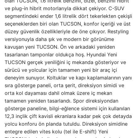
olan TUCSON, 1.6 litrelik benzinli, dizel, benzinli hibrit
ve plug-in hibrit motorlarıyla dikkat çekiyor. C-SUV
segmentindeki ender 1,6 litrelik dört tekerlekten çekişli
seçeneklerden biri olan TUCSON, konfor içeriği ve üst
düzey güvenlik özellikleriyle de öne çıkıyor. Restyling
versiyonuyla daha şık ve modern bir görünüme
kavuşan yeni TUCSON. Ön ve arkadaki yeniden
tasarlanan tamponlar oldukça hoş. Hyundai Yeni
TUCSON gerçek yeniliğini iç mekanda gösteriyor ve
sürücü ve yolcular için tamamen yeni bir araç içi
deneyim sunuyor. Koltuklar ve kapı kaplamalarının yanı
sıra gösterge paneli, orta şerit, direksiyon simidi ve
orta kol dayaması dahil olmak üzere iç mekan
tamamen yeniden tasarlandı. Spor direksiyondan
gösterge paneline, bilgi-eğlence sistemi için kullanılan
12,3 inçlik çift kavisli ekranlara kadar pek çok detayda
yolcu konforu ön planda tutuldu. Direksiyon simidine
entegre edilen vites kolu (tel ile E-shift) Yeni