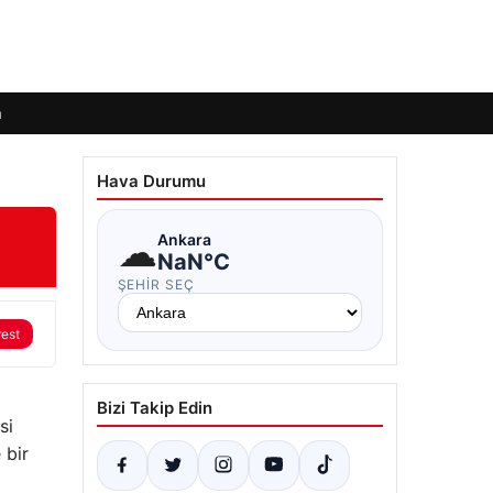
m
Hava Durumu
☁
Ankara
NaN°C
ŞEHIR SEÇ
rest
Bizi Takip Edin
si
 bir