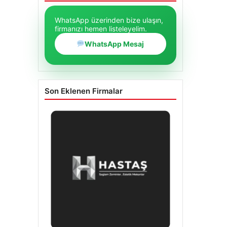
WhatsApp üzerinden bize ulaşın,
firmanızı hemen listeleyelim.
WhatsApp Mesaj
Son Eklenen Firmalar