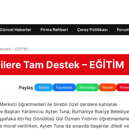
Güncel Haberler
Firma Rehberi
Çerez Politikası
Foru
estek – EĞİTİM
lere Tam Destek – EĞİTİM
Paylaş:
Twitter
Facebook
WhatsApp
Reddit
Pinte
rkezi öğretmenleri ile birebir özel derslere katılarak
ye Başkan Yardımcısı Ayten Tuna, Burhaniye Rukiye Belediye
şafaka Körfez Gönüllüsü Gül Özmen Yıldırım öğretmenlerle
e moral verilirken, Ayten Tuna da sınavda başarılar diledi ve