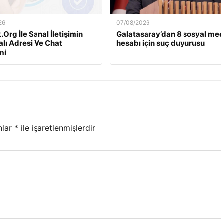
26
07/08/2026
Org İle Sanal İletişimin
Galatasaray’dan 8 sosyal m
alı Adresi Ve Chat
hesabı için suç duyurusu
mi
nlar
*
ile işaretlenmişlerdir