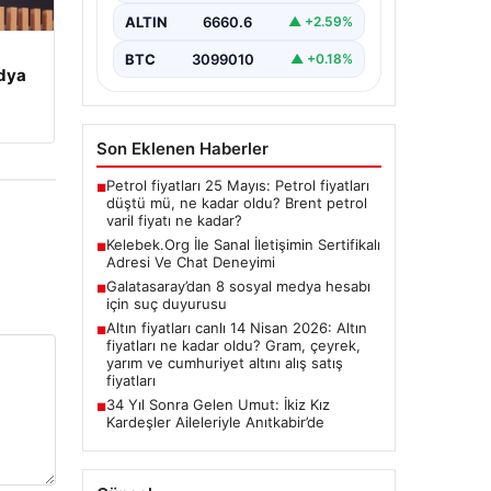
oluşturması kritik bir önem
ALTIN
6660.6
▲ +2.59%
taşımaktadır. Günümüzde pek…
BTC
3099010
▲ +0.18%
edya
Son Eklenen Haberler
Petrol fiyatları 25 Mayıs: Petrol fiyatları
■
düştü mü, ne kadar oldu? Brent petrol
varil fiyatı ne kadar?
Kelebek.Org İle Sanal İletişimin Sertifikalı
■
Adresi Ve Chat Deneyimi
Galatasaray’dan 8 sosyal medya hesabı
■
için suç duyurusu
Altın fiyatları canlı 14 Nisan 2026: Altın
■
fiyatları ne kadar oldu? Gram, çeyrek,
yarım ve cumhuriyet altını alış satış
fiyatları
34 Yıl Sonra Gelen Umut: İkiz Kız
■
Kardeşler Aileleriyle Anıtkabir’de