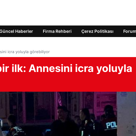
Güncel Haberler
Firma Rehberi
Çerez Politikası
Foru
sini icra yoluyla görebiliyor
ir ilk: Annesini icra yoluyla