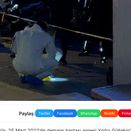
Paylaş:
Twitter
Facebook
WhatsApp
Reddit
Pinte
in, 25 Mart 2022’de demans hastası annesi Yıldız Gültekin’i