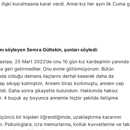
l ilişki kurulmasına karar verdi. Anne-kız her ayın ilk Cuma 
nı söyleyen Semra Gültekin, şunları söyledi:
astası. 25 Mart 2022’de onu 10 gün kız kardeşimin yanında
a geri getirmediler. Onu evine götürmüyorum. Bütün
unda olduğu demans ilaçlarını derhal keserek daha da
 hep sıkışıp kalmıştım. Annem biraz korkmuştu, annem cep
sildi. Daha sonra şikayette bulundum. Hakkımda haksız
ar. 4 buçuk ay boyunca annemle hiçbir şekilde iletişime
çüncü bir kişiden öğrendiğimde, uzaklaştırma kararının
 Psikologlara, icra memurlarına, kolluk kuvvetlerine ve tak