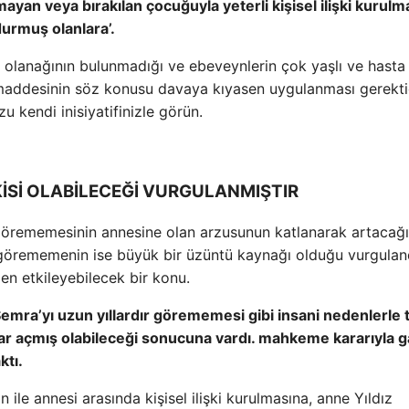
yan veya bırakılan çocuğuyla yeterli kişisel ilişki kurulm
ldurmuş olanlara’.
olanağının bulunmadığı ve ebeveynlerin çok yaşlı ve hasta
maddesinin söz konusu davaya kıyasen uygulanması gerekti
 kendi inisiyatifinizle görün.
Sİ OLABİLECEĞİ VURGULANMIŞTIR
 görememesinin annesine olan arzusunun katlanarak artacağı,
örememenin ise büyük bir üzüntü kaynağı olduğu vurguland
n etkileyebilecek bir konu.
 Semra’yı uzun yıllardır görememesi gibi insani nedenlerle 
ar açmış olabileceği sonucuna vardı. mahkeme kararıyla g
ktı.
le annesi arasında kişisel ilişki kurulmasına, anne Yıldız