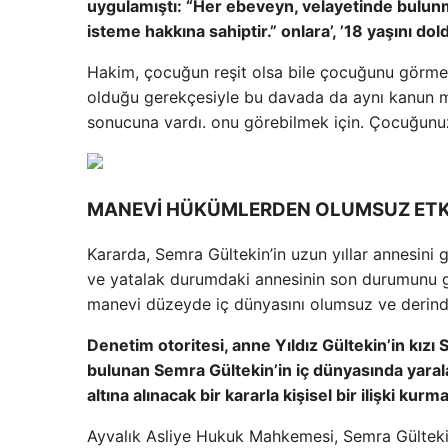
uygulamıştı: “Her ebeveyn, velayetinde bulunma
isteme hakkına sahiptir.” onlara’, ’18 yaşını do
Hakim, çocuğun reşit olsa bile çocuğunu görme 
olduğu gerekçesiyle bu davada da aynı kanun 
sonucuna vardı. onu görebilmek için. Çocuğunuzu
MANEVİ HÜKÜMLERDEN OLUMSUZ ETKİ
Kararda, Semra Gültekin’in uzun yıllar annesini
ve yatalak durumdaki annesinin son durumunu g
manevi düzeyde iç dünyasını olumsuz ve derinde
Denetim otoritesi, anne Yıldız Gültekin’in kızı
bulunan Semra Gültekin’in iç dünyasında yaral
altına alınacak bir kararla kişisel bir ilişki kurma
Ayvalık Asliye Hukuk Mahkemesi, Semra Gültekin i