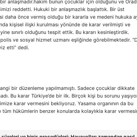
ş bir anlaşmadır.hakim bunun çocuklar için olduğunu ve Ora
mizi reddetti. Hukuki bir anlaşmazlık başlattık. Bir üst
daha önce vermiş olduğu bir kararla ve medeni hukuka ay
sında kişisel ilişki kurulması yönünde de karar verilmişti ve
 sınırlı olduğunu tespit ettik. Bu kararı kesinleştirdik.
polis ve sosyal hizmet uzmanı eşliğinde görebilmektedir. “
z etti” dedi.
hangi bir düzenleme yapılmamıştı. Sadece çocuklar dikkate
madı. Bu karar Türkiye’de bir ilk. Birçok kişi bu sorunu yaşıyor
imize karar vermesini bekliyoruz. Yasama organının da bu
 tüm hükümlerin benzer konularda kolaylıkla karar vermesi
 süreleri ve biniş prosedürleri: Havayolları zamandan nasıl