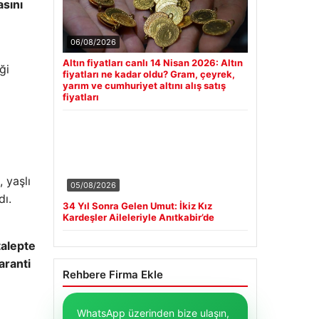
asını
06/08/2026
Altın fiyatları canlı 14 Nisan 2026: Altın
ği
fiyatları ne kadar oldu? Gram, çeyrek,
yarım ve cumhuriyet altını alış satış
fiyatları
 yaşlı
05/08/2026
ı.
34 Yıl Sonra Gelen Umut: İkiz Kız
Kardeşler Aileleriyle Anıtkabir’de
talepte
aranti
Rehbere Firma Ekle
WhatsApp üzerinden bize ulaşın,