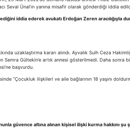
acı Seval Ünal’ın yanına misafir olarak gönderdiği iddia edild
ediğini iddia ederek avukatı Erdoğan Zeren aracılığıyla d
kında uzaklaştırma kararı alındı. Ayvalık Sulh Ceza Hakimli
en Semra Gültekin’e artık annesi gösterilmedi. Daha sonra bi
si’ne başvurdu.
e “Çocukluk ilişkileri ve aile bağlarının 18 yaşını doldu
la güvence altına alınan kişisel ilişki kurma hakkını şu 