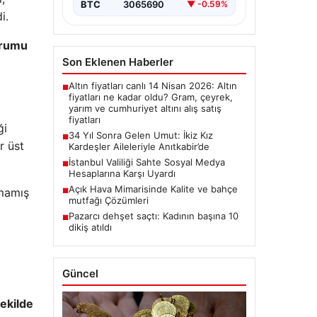
BTC
3065690
▼ -0.59%
i.
urumu
Son Eklenen Haberler
Altın fiyatları canlı 14 Nisan 2026: Altın
■
fiyatları ne kadar oldu? Gram, çeyrek,
yarım ve cumhuriyet altını alış satış
fiyatları
ği
34 Yıl Sonra Gelen Umut: İkiz Kız
■
r üst
Kardeşler Aileleriyle Anıtkabir’de
İstanbul Valiliği Sahte Sosyal Medya
■
Hesaplarına Karşı Uyardı
Açık Hava Mimarisinde Kalite ve bahçe
rmamış
■
mutfağı Çözümleri
Pazarcı dehşet saçtı: Kadının başına 10
■
dikiş atıldı
Güncel
şekilde