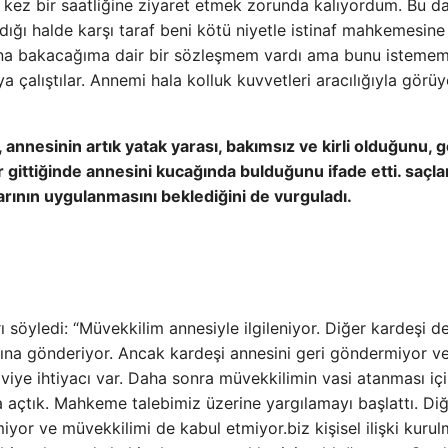
 kez bir saatliğine ziyaret etmek zorunda kalıyordum. Bu d
ldığı halde karşı taraf beni kötü niyetle istinaf mahkemesine
na bakacağıma dair bir sözleşmem vardı ama bunu isteme
 çalıştılar. Annemi hala kolluk kuvvetleri aracılığıyla görü
annesinin artık yatak yarası, bakımsız ve kirli olduğunu, g
gittiğinde annesini kucağında bulduğunu ifade etti. saçlar
ının uygulanmasını beklediğini de vurguladı.
 söyledi: “Müvekkilim annesiyle ilgileniyor. Diğer kardeşi d
nına gönderiyor. Ancak kardeşi annesini geri göndermiyor ve
aviye ihtiyacı var. Daha sonra müvekkilimin vasi atanması içi
 açtık. Mahkeme talebimiz üzerine yargılamayı başlattı. Di
iyor ve müvekkilimi de kabul etmiyor.biz kişisel ilişki kurul