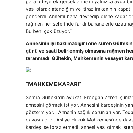
para ödeyerek gerçek annemi yalnızca ayda bir
vasi olarak atandığım ve itiraz imkanının kapatı
gönderdi. Annemi bana devredip ölene kadar o
rağmen her seferinde farklı bahanelerle uzatmaya
Bu beni çok üzüyor.”
Annesinin iyi bakılmadığını öne süren Gültekin, 
günü ve saati belirlenmiş olmasına rağmen her 
taranmadı. Gültekin, Mahkemenin vesayet karar
“MAHKEME KARARI”
Semra Gültekin’in avukatı Erdoğan Zeren, şunları
annesini görmek istiyor. Annesini kardeşinin ya
göstermiyor. . Annenin sağlık sorunları var. Ted
davası açıldı. Asliye Hukuk Mahkemesi’nde dava
kardeş ise ibraz etmedi. annesi vasi olmak istem