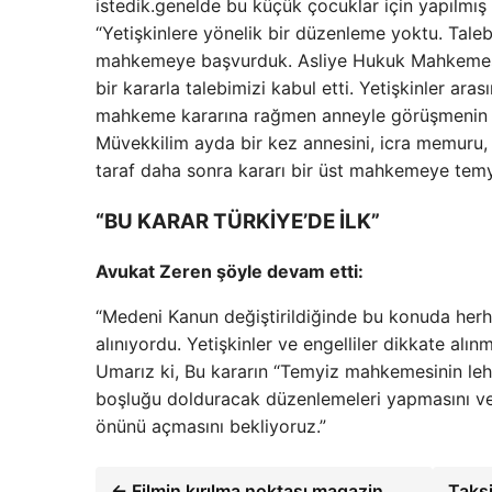
istedik.genelde bu küçük çocuklar için yapılmı
“Yetişkinlere yönelik bir düzenleme yoktu. Talebi
mahkemeye başvurduk. Asliye Hukuk Mahkemesi 
bir kararla talebimizi kabul etti. Yetişkinler ara
mahkeme kararına rağmen anneyle görüşmenin yine
Müvekkilim ayda bir kez annesini, icra memuru, 
taraf daha sonra kararı bir üst mahkemeye temyi
“BU KARAR TÜRKİYE’DE İLK”
Avukat Zeren şöyle devam etti:
“Medeni Kanun değiştirildiğinde bu konuda her
alınıyordu. Yetişkinler ve engelliler dikkate alın
Umarız ki, Bu kararın “Temyiz mahkemesinin leh
boşluğu dolduracak düzenlemeleri yapmasını ve
önünü açmasını bekliyoruz.”
← Filmin kırılma noktası magazin
Taksi