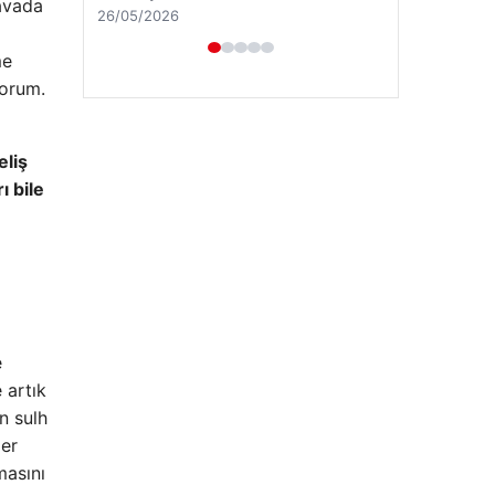
avada
28/04/2026
me
yorum.
eliş
ı bile
e
 artık
n sulh
ğer
masını