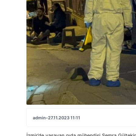
admin
•
27.11.2023 11:11
İzmir’de yaşayan gıda mühendisi Semra Gültekin’