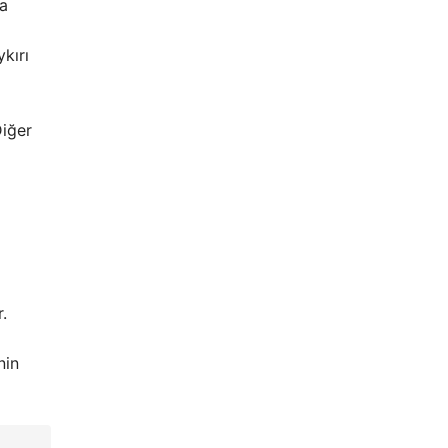
da
kırı
Diğer
.
nin