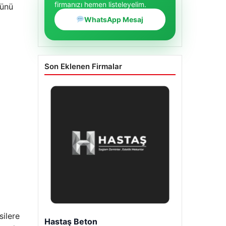
firmanızı hemen listeleyelim.
günü
WhatsApp Mesaj
Son Eklenen Firmalar
silere
Enes Kaplan Avukatlık Bürosu