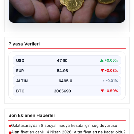
06.08.2026
Altın fiyatları canlı 14 Nisan 2026: Altın
Piyasa Verileri
fiyatları ne kadar oldu? Gram, çeyrek,
yarım ve cumhuriyet altını alış satış
fiyatları
USD
47.60
▲ +0.05%
EUR
54.98
▼ -0.08%
ALTIN
6495.6
• -0.01%
BTC
3065690
▼ -0.59%
Son Eklenen Haberler
Galatasaray’dan 8 sosyal medya hesabı için suç duyurusu
■
Altın fiyatları canlı 14 Nisan 2026: Altın fiyatları ne kadar oldu?
■