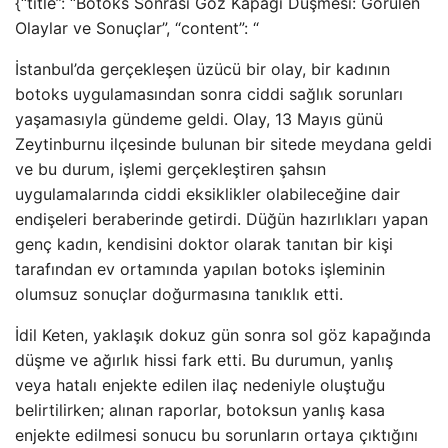
{“title”: “Botoks Sonrası Göz Kapağı Düşmesi: Görülen
Olaylar ve Sonuçlar”, “content”: “
İstanbul’da gerçekleşen üzücü bir olay, bir kadının
botoks uygulamasından sonra ciddi sağlık sorunları
yaşamasıyla gündeme geldi. Olay, 13 Mayıs günü
Zeytinburnu ilçesinde bulunan bir sitede meydana geldi
ve bu durum, işlemi gerçekleştiren şahsın
uygulamalarında ciddi eksiklikler olabileceğine dair
endişeleri beraberinde getirdi. Düğün hazırlıkları yapan
genç kadın, kendisini doktor olarak tanıtan bir kişi
tarafından ev ortamında yapılan botoks işleminin
olumsuz sonuçlar doğurmasına tanıklık etti.
İdil Keten, yaklaşık dokuz gün sonra sol göz kapağında
düşme ve ağırlık hissi fark etti. Bu durumun, yanlış
veya hatalı enjekte edilen ilaç nedeniyle oluştuğu
belirtilirken; alınan raporlar, botoksun yanlış kasa
enjekte edilmesi sonucu bu sorunların ortaya çıktığını