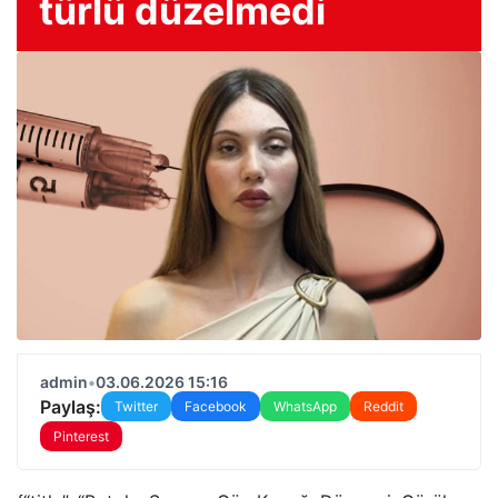
türlü düzelmedi
admin
•
03.06.2026 15:16
Paylaş:
Twitter
Facebook
WhatsApp
Reddit
Pinterest