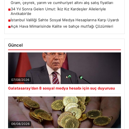
Gram, çeyrek, yarım ve cumhuriyet altını alış satış fiyatları
34 Yıl Sonra Gelen Umut: İkiz Kız Kardeşler Aileleriyle
■
Anıtkabir’de
İstanbul Valiliği Sahte Sosyal Medya Hesaplarına Karşı Uyardı
■
Açık Hava Mimarisinde Kalite ve bahçe mutfağı Çözümleri
■
Güncel
07/08/2026
Galatasaray’dan 8 sosyal medya hesabı için suç duyurusu
06/08/2026