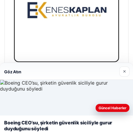
×
Göz Atın
Enes Kaplan Avukatlık Bürosu
28/04/2026
Güncel Haberler
Web sitemizi nasıl kullandığınızı daha iyi anlayabilmek,
deneyiminizi kişiselleştirmek ve geliştirmek amacıyla çerezler
Boeing CEO’su, şirketin güvenlik siciliyle gurur
kullanıyoruz.
Çerez Politikamız
duyduğunu söyledi
© 2026 Güncel Dünya – Güncel Haberler