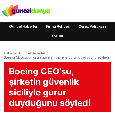
Güncel Haberler
Firma Rehberi
Çerez Politikası
Forum
Haberler
›
Güncel Haberler
›
Boeing CEO’su, şirketin güvenlik siciliyle gurur duyduğunu söyledi
Boeing CEO’su,
şirketin güvenlik
siciliyle gurur
duyduğunu söyledi