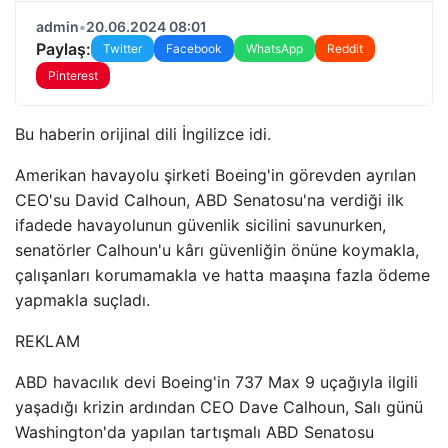
admin
•
20.06.2024 08:01
Paylaş:
Twitter
Facebook
WhatsApp
Reddit
Pinterest
Bu haberin orijinal dili İngilizce idi.
Amerikan havayolu şirketi Boeing'in görevden ayrılan
CEO'su David Calhoun, ABD Senatosu'na verdiği ilk
ifadede havayolunun güvenlik sicilini savunurken,
senatörler Calhoun'u kârı güvenliğin önüne koymakla,
çalışanları korumamakla ve hatta maaşına fazla ödeme
yapmakla suçladı.
REKLAM
ABD havacılık devi Boeing'in 737 Max 9 uçağıyla ilgili
yaşadığı krizin ardından CEO Dave Calhoun, Salı günü
Washington'da yapılan tartışmalı ABD Senatosu