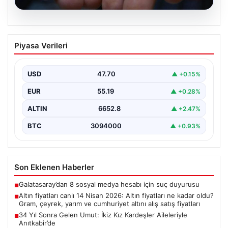
06.08.2026
Altın fiyatları canlı 14 Nisan 2026: Altın
Piyasa Verileri
fiyatları ne kadar oldu? Gram, çeyrek,
yarım ve cumhuriyet altını alış satış
fiyatları
USD
47.70
▲ +0.15%
EUR
55.19
▲ +0.28%
ALTIN
6652.8
▲ +2.47%
BTC
3094000
▲ +0.93%
Son Eklenen Haberler
Galatasaray’dan 8 sosyal medya hesabı için suç duyurusu
■
Altın fiyatları canlı 14 Nisan 2026: Altın fiyatları ne kadar oldu?
■
Gram, çeyrek, yarım ve cumhuriyet altını alış satış fiyatları
34 Yıl Sonra Gelen Umut: İkiz Kız Kardeşler Aileleriyle
■
Anıtkabir’de