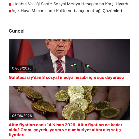
İstanbul Valiliği Sahte Sosyal Medya Hesaplarına Karşı Uyardı
■
Açık Hava Mimarisinde Kalite ve bahçe mutfağı Çözümleri
■
Güncel
07/08/2026
Galatasaray’dan 8 sosyal medya hesabı için suç duyurusu
06/08/2026
Altın fiyatları canlı 14 Nisan 2026: Altın fiyatları ne kadar
oldu? Gram, çeyrek, yarım ve cumhuriyet altını alış satış
fiyatları