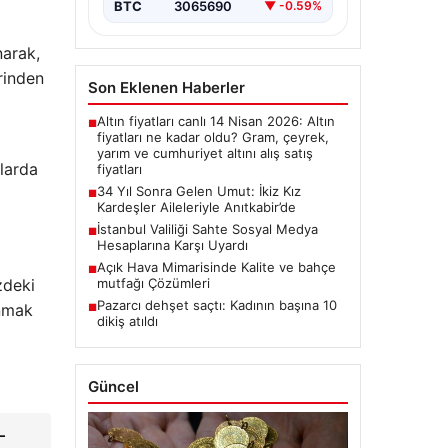
BTC
3065690
▼ -0.59%
narak,
rinden
Son Eklenen Haberler
Altın fiyatları canlı 14 Nisan 2026: Altın
■
fiyatları ne kadar oldu? Gram, çeyrek,
yarım ve cumhuriyet altını alış satış
alarda
fiyatları
34 Yıl Sonra Gelen Umut: İkiz Kız
■
Kardeşler Aileleriyle Anıtkabir’de
İstanbul Valiliği Sahte Sosyal Medya
■
Hesaplarına Karşı Uyardı
Açık Hava Mimarisinde Kalite ve bahçe
■
mutfağı Çözümleri
zdeki
Pazarcı dehşet saçtı: Kadının başına 10
anmak
■
dikiş atıldı
Güncel
–