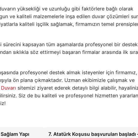
duvarın yüksekliği ve uzunluğu gibi faktörlere bağlı olarak
gun ve kaliteli malzemelerle inşa edilen duvar çözümleri su
atlarla kaliteli işçilik sağlamak, firmamızın temel prensiple
si sürecini kapsayan tüm aşamalarda profesyonel bir destek
ndan sıklıkla söz ettirmeyi başaran firmalar arasında ilk sır
şasında profesyonel destek almak isteyenler için firmamız,
ayışıyla ön plana çıkmaktadır. Uzman ekibimizle çalışmak ve
 Duvarı
sitemizi ziyaret ederek detaylı bilgi alabilir, hayalini
irsiniz. Siz de bu kaliteli ve profesyonel hizmetten yararl
iz!
 Sağlam Yapı
7. Atatürk Koşusu başvuruları başladı 