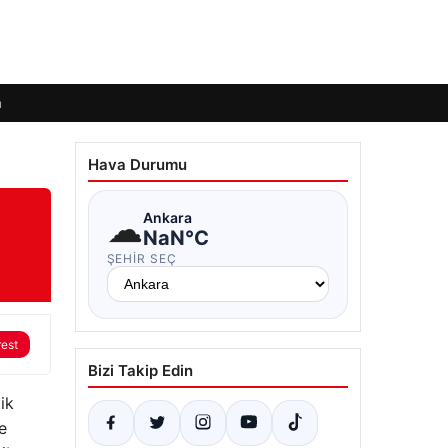
m
Hava Durumu
☁
Ankara
NaN°C
ŞEHIR SEÇ
rest
Bizi Takip Edin
ik
e