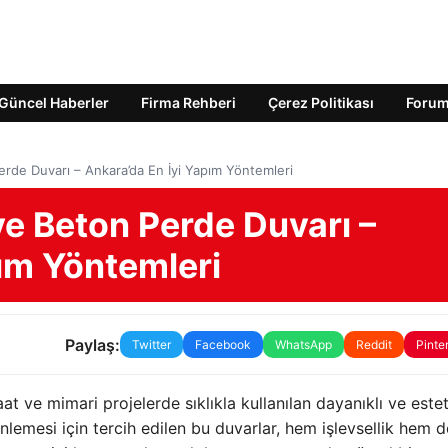
Güncel Haberler
Firma Rehberi
Çerez Politikası
Foru
rde Duvarı – Ankara’da En İyi Yapım Yöntemleri
ve Beton Perde Duvarı –
ım Yöntemleri
Paylaş:
Twitter
Facebook
WhatsApp
Reddit
Pinte
şaat ve mimari projelerde sıklıkla kullanılan dayanıklı ve estet
emesi için tercih edilen bu duvarlar, hem işlevsellik hem d