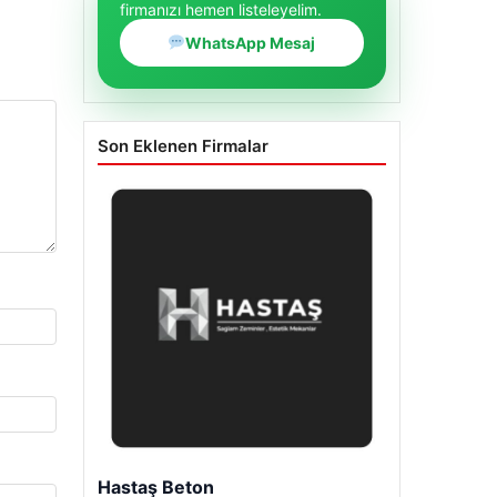
firmanızı hemen listeleyelim.
WhatsApp Mesaj
Son Eklenen Firmalar
Enes Kaplan Avukatlık Bürosu