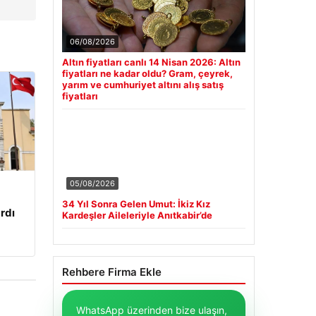
06/08/2026
Altın fiyatları canlı 14 Nisan 2026: Altın
fiyatları ne kadar oldu? Gram, çeyrek,
yarım ve cumhuriyet altını alış satış
fiyatları
05/08/2026
34 Yıl Sonra Gelen Umut: İkiz Kız
rdı
Kardeşler Aileleriyle Anıtkabir’de
Rehbere Firma Ekle
WhatsApp üzerinden bize ulaşın,