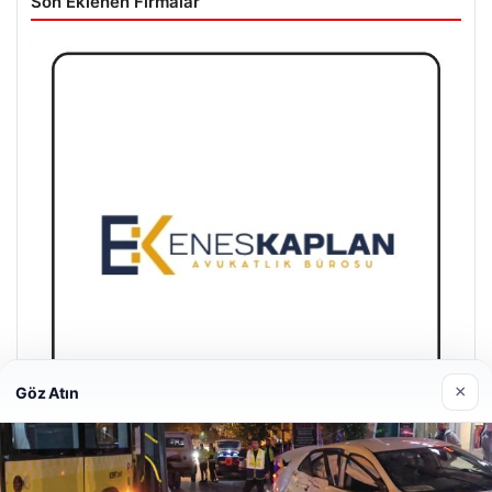
Son Eklenen Firmalar
×
Göz Atın
Enes Kaplan Avukatlık Bürosu