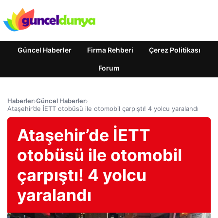
Güncel Haberler
Firma Rehberi
Çerez Politikası
Forum
Haberler
›
Güncel Haberler
›
Ataşehir’de İETT otobüsü ile otomobil çarpıştı! 4 yolcu yaralandı
Ataşehir’de İETT
otobüsü ile otomobil
çarpıştı! 4 yolcu
yaralandı