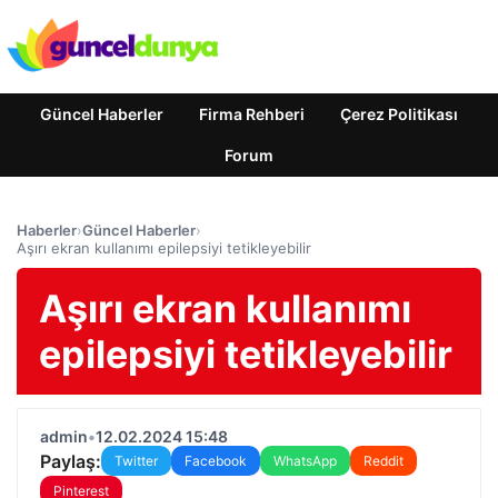
Güncel Haberler
Firma Rehberi
Çerez Politikası
Forum
Haberler
›
Güncel Haberler
›
Aşırı ekran kullanımı epilepsiyi tetikleyebilir
Aşırı ekran kullanımı
epilepsiyi tetikleyebilir
admin
•
12.02.2024 15:48
Paylaş:
Twitter
Facebook
WhatsApp
Reddit
Pinterest