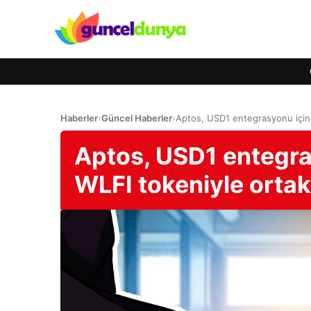
Haberler
›
Güncel Haberler
›
Aptos, USD1 entegrasyonu için 
Aptos, USD1 entegra
WLFI tokeniyle ortak