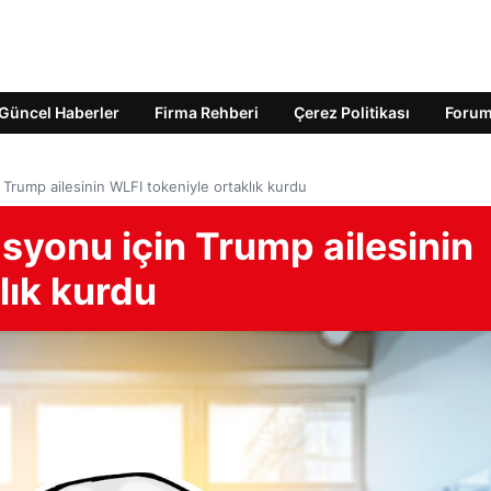
Güncel Haberler
Firma Rehberi
Çerez Politikası
Foru
Trump ailesinin WLFI tokeniyle ortaklık kurdu
syonu için Trump ailesinin
lık kurdu