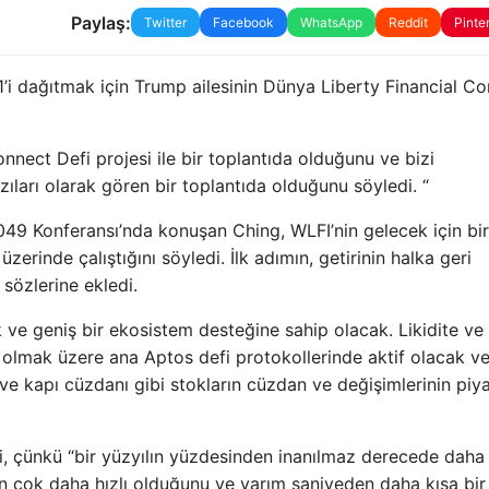
Paylaş:
Twitter
Facebook
WhatsApp
Reddit
Pinte
1’i dağıtmak için Trump ailesinin Dünya Liberty Financial 
nect Defi projesi ile bir toplantıda olduğunu ve bizi
azıları olarak gören bir toplantıda olduğunu söyledi. “
049 Konferansı’nda konuşan Ching, WLFI’nin gelecek için bi
 üzerinde çalıştığını söyledi. İlk adımın, getirinin halka geri
sözlerine ekledi.
ve geniş bir ekosistem desteğine sahip olacak. Likidite ve 
olmak üzere ana Aptos defi protokollerinde aktif olacak ve
ve kapı cüzdanı gibi stokların cüzdan ve değişimlerinin piy
ni, çünkü “bir yüzyılın yüzdesinden inanılmaz derecede daha
n çok daha hızlı olduğunu ve yarım saniyeden daha kısa bir