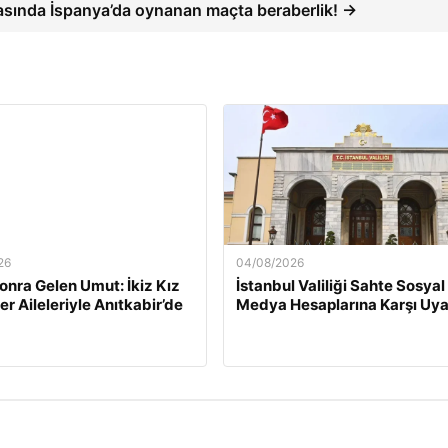
tasında İspanya’da oynanan maçta beraberlik! →
26
04/08/2026
Sonra Gelen Umut: İkiz Kız
İstanbul Valiliği Sahte Sosyal
er Aileleriyle Anıtkabir’de
Medya Hesaplarına Karşı Uya