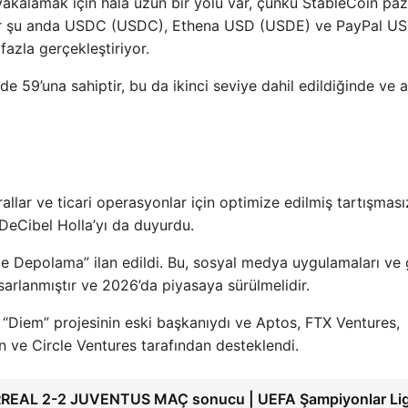
yakalamak için hala uzun bir yolu var, çünkü StableCoin paz
ther şu anda USDC (USDC), Ethena USD (USDE) ve PayPal US
azla gerçekleştiriyor.
 59’una sahiptir, bu da ikinci seviye dahil edildiğinde ve a
llar ve ticari operasyonlar için optimize edilmiş tartışması
DeCibel Holla’yı da duyurdu.
ge Depolama” ilan edildi. Bu, sosyal medya uygulamaları ve
tasarlanmıştır ve 2026’da piyasaya sürülmelidir.
“Diem” projesinin eski başkanıydı ve Aptos, FTX Ventures,
 ve Circle Ventures tarafından desteklendi.
REAL 2-2 JUVENTUS MAÇ sonucu | UEFA Şampiyonlar Ligi