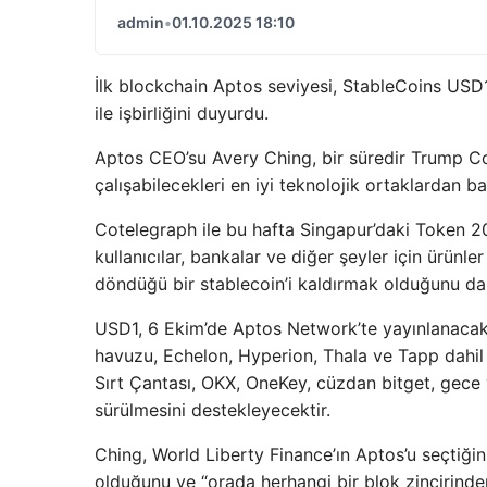
admin
•
01.10.2025 18:10
İlk blockchain Aptos seviyesi, StableCoins USD
ile işbirliğini duyurdu.
Aptos CEO’su Avery Ching, bir süredir Trump Con
çalışabilecekleri en iyi teknolojik ortaklardan b
Cotelegraph ile bu hafta Singapur’daki Token 2
kullanıcılar, bankalar ve diğer şeyler için ürünler
döndüğü bir stablecoin’i kaldırmak olduğunu da 
USD1, 6 Ekim’de Aptos Network’te yayınlanacak 
havuzu, Echelon, Hyperion, Thala ve Tapp dahil 
Sırt Çantası, OKX, OneKey, cüzdan bitget, gece 
sürülmesini destekleyecektir.
Ching, World Liberty Finance’ın Aptos’u seçtiği
olduğunu ve “orada herhangi bir blok zincirinde