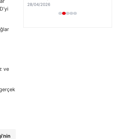
ar
28/04/2026
D’yi
ğlar
z ve
 gerçek
’nin