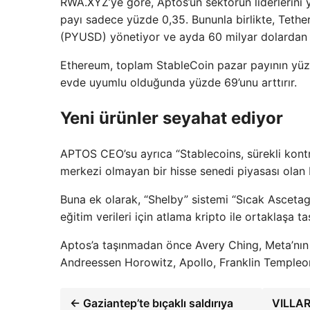
RWA.XYZ’ye göre, Aptos’un sektörün liderlerini 
payı sadece yüzde 0,35. Bununla birlikte, Te
(PYUSD) yönetiyor ve ayda 60 milyar dolardan f
Ethereum, toplam StableCoin pazar payının yüzde
evde uyumlu olduğunda yüzde 69’unu arttırır.
Yeni ürünler seyahat ediyor
APTOS CEO’su ayrıca “Stablecoins, sürekli kontra
merkezi olmayan bir hisse senedi piyasası olan 
Buna ek olarak, “Shelby” sistemi “Sıcak Asceta
eğitim verileri için atlama kripto ile ortaklaşa 
Aptos’a taşınmadan önce Avery Ching, Meta’nın 
Andreessen Horowitz, Apollo, Franklin Templeon
← Gaziantep’te bıçaklı saldırıya
VILLAR