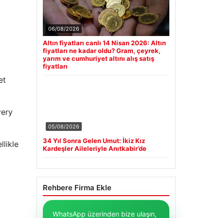
06/08/2026
Altın fiyatları canlı 14 Nisan 2026: Altın
fiyatları ne kadar oldu? Gram, çeyrek,
yarım ve cumhuriyet altını alış satış
fiyatları
et
very
05/08/2026
34 Yıl Sonra Gelen Umut: İkiz Kız
llikle
Kardeşler Aileleriyle Anıtkabir’de
Rehbere Firma Ekle
WhatsApp üzerinden bize ulaşın,