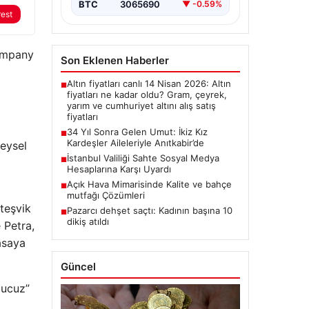
BTC
3065690
▼ -0.59%
rest
Company
Son Eklenen Haberler
Altın fiyatları canlı 14 Nisan 2026: Altın
■
fiyatları ne kadar oldu? Gram, çeyrek,
yarım ve cumhuriyet altını alış satış
fiyatları
34 Yıl Sonra Gelen Umut: İkiz Kız
■
Kardeşler Aileleriyle Anıtkabir’de
reysel
İstanbul Valiliği Sahte Sosyal Medya
■
Hesaplarına Karşı Uyardı
Açık Hava Mimarisinde Kalite ve bahçe
■
mutfağı Çözümleri
teşvik
Pazarcı dehşet saçtı: Kadının başına 10
■
dikiş atıldı
 Petra,
asaya
Güncel
 ucuz”