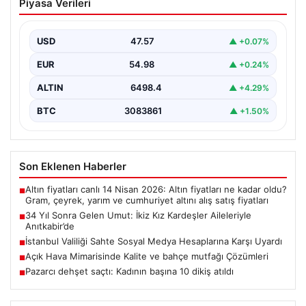
Piyasa Verileri
Kardeşler Aileleriyle Anıtkabir’de
Adıyaman’da yaşayan Abuzer (71) ve Zeynep Yıldırım
(59) çifti, tam 34 yıllık bir bekleyişin…
USD
47.57
▲ +0.07%
EUR
54.98
▲ +0.24%
ALTIN
6498.4
▲ +4.29%
BTC
3083861
▲ +1.50%
Son Eklenen Haberler
Altın fiyatları canlı 14 Nisan 2026: Altın fiyatları ne kadar oldu?
■
Gram, çeyrek, yarım ve cumhuriyet altını alış satış fiyatları
34 Yıl Sonra Gelen Umut: İkiz Kız Kardeşler Aileleriyle
■
Anıtkabir’de
İstanbul Valiliği Sahte Sosyal Medya Hesaplarına Karşı Uyardı
■
Açık Hava Mimarisinde Kalite ve bahçe mutfağı Çözümleri
■
Pazarcı dehşet saçtı: Kadının başına 10 dikiş atıldı
■