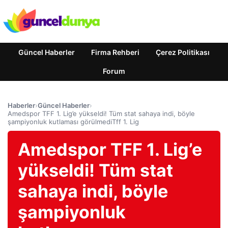
Güncel Haberler
Firma Rehberi
Çerez Politikası
Forum
Haberler
›
Güncel Haberler
›
Amedspor TFF 1. Lig’e yükseldi! Tüm stat sahaya indi, böyle
şampiyonluk kutlaması görülmediTff 1. Lig
Amedspor TFF 1. Lig’e
yükseldi! Tüm stat
sahaya indi, böyle
şampiyonluk