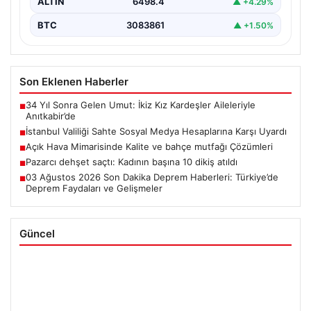
ALTIN
6498.4
▲ +4.29%
BTC
3083861
▲ +1.50%
Son Eklenen Haberler
34 Yıl Sonra Gelen Umut: İkiz Kız Kardeşler Aileleriyle
■
Anıtkabir’de
İstanbul Valiliği Sahte Sosyal Medya Hesaplarına Karşı Uyardı
■
Açık Hava Mimarisinde Kalite ve bahçe mutfağı Çözümleri
■
Pazarcı dehşet saçtı: Kadının başına 10 dikiş atıldı
■
03 Ağustos 2026 Son Dakika Deprem Haberleri: Türkiye’de
■
Deprem Faydaları ve Gelişmeler
Güncel