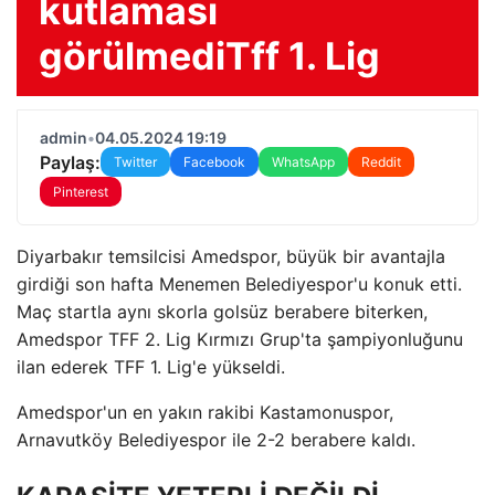
kutlaması
görülmediTff 1. Lig
admin
•
04.05.2024 19:19
Paylaş:
Twitter
Facebook
WhatsApp
Reddit
Pinterest
Diyarbakır temsilcisi Amedspor, büyük bir avantajla
girdiği son hafta Menemen Belediyespor'u konuk etti.
Maç startla aynı skorla golsüz berabere biterken,
Amedspor TFF 2. Lig Kırmızı Grup'ta şampiyonluğunu
ilan ederek TFF 1. Lig'e yükseldi.
Amedspor'un en yakın rakibi Kastamonuspor,
Arnavutköy Belediyespor ile 2-2 berabere kaldı.