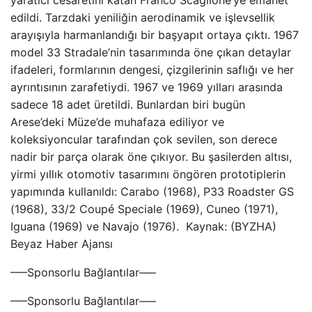
yaratıcı cesaretini katan Franco Scaglione’ye emanet
edildi. Tarzdaki yeniliğin aerodinamik ve işlevsellik
arayışıyla harmanlandığı bir başyapıt ortaya çıktı. 1967
model 33 Stradale’nin tasarımında öne çıkan detaylar
ifadeleri, formlarının dengesi, çizgilerinin saflığı ve her
ayrıntısının zarafetiydi. 1967 ve 1969 yılları arasında
sadece 18 adet üretildi. Bunlardan biri bugün
Arese’deki Müze’de muhafaza ediliyor ve
koleksiyoncular tarafından çok sevilen, son derece
nadir bir parça olarak öne çıkıyor. Bu şasilerden altısı,
yirmi yıllık otomotiv tasarımını öngören prototiplerin
yapımında kullanıldı: Carabo (1968), P33 Roadster GS
(1968), 33/2 Coupé Speciale (1969), Cuneo (1971),
Iguana (1969) ve Navajo (1976). Kaynak: (BYZHA)
Beyaz Haber Ajansı
—–Sponsorlu Bağlantılar—–
—–Sponsorlu Bağlantılar—–