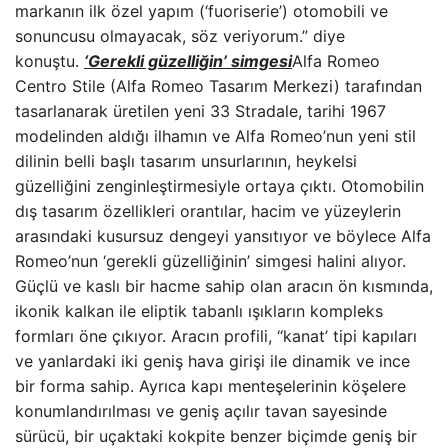
markanın ilk özel yapım (‘fuoriserie’) otomobili ve
sonuncusu olmayacak, söz veriyorum.” diye
konuştu.
‘Gerekli güzelliğin’ simgesi
Alfa Romeo
Centro Stile (Alfa Romeo Tasarım Merkezi) tarafından
tasarlanarak üretilen yeni 33 Stradale, tarihi 1967
modelinden aldığı ilhamın ve Alfa Romeo’nun yeni stil
dilinin belli başlı tasarım unsurlarının, heykelsi
güzelliğini zenginleştirmesiyle ortaya çıktı. Otomobilin
dış tasarım özellikleri orantılar, hacim ve yüzeylerin
arasındaki kusursuz dengeyi yansıtıyor ve böylece Alfa
Romeo’nun ‘gerekli güzelliğinin’ simgesi halini alıyor.
Güçlü ve kaslı bir hacme sahip olan aracın ön kısmında,
ikonik kalkan ile eliptik tabanlı ışıkların kompleks
formları öne çıkıyor. Aracın profili, ‘‘kanat’ tipi kapıları
ve yanlardaki iki geniş hava girişi ile dinamik ve ince
bir forma sahip. Ayrıca kapı menteşelerinin köşelere
konumlandırılması ve geniş açılır tavan sayesinde
sürücü, bir uçaktaki kokpite benzer biçimde geniş bir