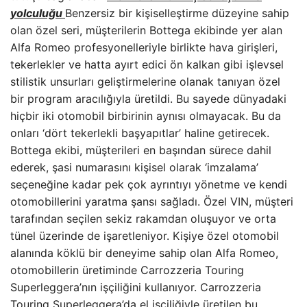
yolculuğu
Benzersiz bir kişiselleştirme düzeyine sahip
olan özel seri, müşterilerin Bottega ekibinde yer alan
Alfa Romeo profesyonelleriyle birlikte hava girişleri,
tekerlekler ve hatta ayırt edici ön kalkan gibi işlevsel
stilistik unsurları geliştirmelerine olanak tanıyan özel
bir program aracılığıyla üretildi. Bu sayede dünyadaki
hiçbir iki otomobil birbirinin aynısı olmayacak. Bu da
onları ‘dört tekerlekli başyapıtlar’ haline getirecek.
Bottega ekibi, müşterileri en başından sürece dahil
ederek, şasi numarasını kişisel olarak ‘imzalama’
seçeneğine kadar pek çok ayrıntıyı yönetme ve kendi
otomobillerini yaratma şansı sağladı. Özel VIN, müşteri
tarafından seçilen sekiz rakamdan oluşuyor ve orta
tünel üzerinde de işaretleniyor. Kişiye özel otomobil
alanında köklü bir deneyime sahip olan Alfa Romeo,
otomobillerin üretiminde Carrozzeria Touring
Superleggera’nın işçiliğini kullanıyor. Carrozzeria
Touring Superleggera’da el işçiliğiyle üretilen bu