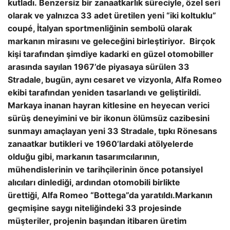
kutladı.
Benzersiz bir zanaatkarlık süreciyle, özel seri
olarak ve yalnızca 33 adet üretilen yeni “iki koltuklu”
coupé, İtalyan sportmenliğinin sembolü olarak
markanın mirasını ve geleceğini birleştiriyor.
Birçok
kişi tarafından şimdiye kadarki en güzel otomobiller
arasında sayılan 1967’de piyasaya sürülen 33
Stradale, bugün, aynı cesaret ve vizyonla, Alfa Romeo
ekibi tarafından yeniden tasarlandı ve geliştirildi.
Markaya inanan hayran kitlesine en heyecan verici
sürüş deneyimini ve
bir ikonun ölümsüz cazibesini
sunmayı amaçlayan yeni 33 Stradale, tıpkı Rönesans
zanaatkar butikleri ve 1960’lardaki atölyelerde
olduğu gibi, markanın tasarımcılarının,
mühendislerinin ve tarihçilerinin önce potansiyel
alıcıları dinlediği, ardından otomobili birlikte
ürettiği,
Alfa Romeo “Bottega”da yaratıldı.
Markanın
geçmişine saygı niteliğindeki 33 projesinde
müşteriler, projenin başından itibaren üretim