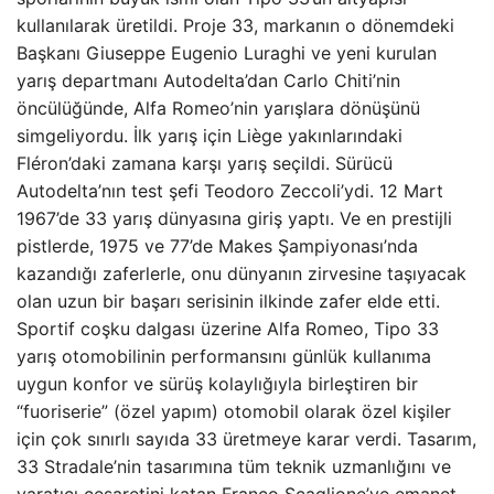
kullanılarak üretildi. Proje 33, markanın o dönemdeki
Başkanı Giuseppe Eugenio Luraghi ve yeni kurulan
yarış departmanı Autodelta’dan Carlo Chiti’nin
öncülüğünde, Alfa Romeo’nin yarışlara dönüşünü
simgeliyordu. İlk yarış için Liège yakınlarındaki
Fléron’daki zamana karşı yarış seçildi. Sürücü
Autodelta’nın test şefi Teodoro Zeccoli’ydi. 12 Mart
1967’de 33 yarış dünyasına giriş yaptı. Ve en prestijli
pistlerde, 1975 ve 77’de Makes Şampiyonası’nda
kazandığı zaferlerle, onu dünyanın zirvesine taşıyacak
olan uzun bir başarı serisinin ilkinde zafer elde etti.
Sportif coşku dalgası üzerine Alfa Romeo, Tipo 33
yarış otomobilinin performansını günlük kullanıma
uygun konfor ve sürüş kolaylığıyla birleştiren bir
“fuoriserie” (özel yapım) otomobil olarak özel kişiler
için çok sınırlı sayıda 33 üretmeye karar verdi. Tasarım,
33 Stradale’nin tasarımına tüm teknik uzmanlığını ve