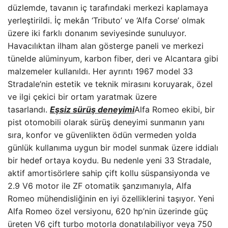
düzlemde, tavanın iç tarafındaki merkezi kaplamaya
yerleştirildi. İç mekân ‘Tributo’ ve ‘Alfa Corse’ olmak
üzere iki farklı donanım seviyesinde sunuluyor.
Havacılıktan ilham alan gösterge paneli ve merkezi
tünelde alüminyum, karbon fiber, deri ve Alcantara gibi
malzemeler kullanıldı. Her ayrıntı 1967 model 33
Stradale’nin estetik ve teknik mirasını koruyarak, özel
ve ilgi çekici bir ortam yaratmak üzere
tasarlandı.
Eşsiz sürüş deneyimi
Alfa Romeo ekibi, bir
pist otomobili olarak sürüş deneyimi sunmanın yanı
sıra, konfor ve güvenlikten ödün vermeden yolda
günlük kullanıma uygun bir model sunmak üzere iddialı
bir hedef ortaya koydu. Bu nedenle yeni 33 Stradale,
aktif amortisörlere sahip çift kollu süspansiyonda ve
2.9 V6 motor ile ZF otomatik şanzımanıyla, Alfa
Romeo mühendisliğinin en iyi özelliklerini taşıyor. Yeni
Alfa Romeo özel versiyonu, 620 hp’nin üzerinde güç
üreten V6 çift turbo motorla donatılabiliyor veya 750