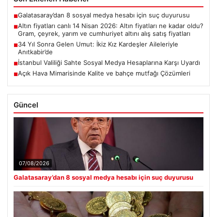
Galatasaray’dan 8 sosyal medya hesabı için suç duyurusu
■
Altın fiyatları canlı 14 Nisan 2026: Altın fiyatları ne kadar oldu?
■
Gram, çeyrek, yarım ve cumhuriyet altını alış satış fiyatları
34 Yıl Sonra Gelen Umut: İkiz Kız Kardeşler Aileleriyle
■
Anıtkabir’de
İstanbul Valiliği Sahte Sosyal Medya Hesaplarına Karşı Uyardı
■
Açık Hava Mimarisinde Kalite ve bahçe mutfağı Çözümleri
■
Güncel
07/08/2026
Galatasaray’dan 8 sosyal medya hesabı için suç duyurusu