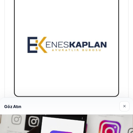
×
Göz Atın
Enes Kaplan Avukatlık Bürosu
28/04/2026