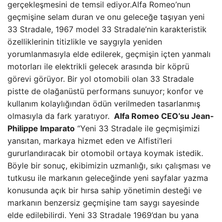
gerçekleşmesini de temsil ediyor.Alfa Romeo’nun
geçmişine selam duran ve onu geleceğe taşıyan yeni
33 Stradale, 1967 model 33 Stradale’nin karakteristik
özelliklerinin titizlikle ve saygıyla yeniden
yorumlanmasıyla elde edilerek, geçmişin içten yanmalı
motorları ile elektrikli gelecek arasında bir köprü
görevi görüyor. Bir yol otomobili olan 33 Stradale
pistte de olağanüstü performans sunuyor; konfor ve
kullanım kolaylığından ödün verilmeden tasarlanmış
olmasıyla da fark yaratıyor.
Alfa Romeo CEO’su Jean-
Philippe Imparato
“Yeni 33 Stradale ile geçmişimizi
yansıtan, markaya hizmet eden ve Alfisti’leri
gururlandıracak bir otomobil ortaya koymak istedik.
Böyle bir sonuç, ekibimizin uzmanlığı, sıkı çalışması ve
tutkusu ile markanın geleceğinde yeni sayfalar yazma
konusunda açık bir hırsa sahip yönetimin desteği ve
markanın benzersiz geçmişine tam saygı sayesinde
elde edilebilirdi. Yeni 33 Stradale 1969’dan bu yana