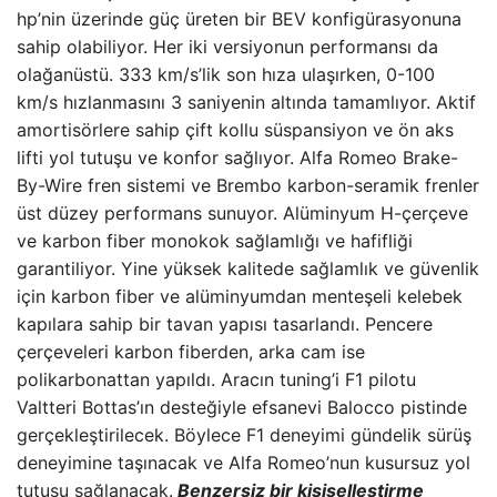
hp’nin üzerinde güç üreten bir BEV konfigürasyonuna
sahip olabiliyor. Her iki versiyonun performansı da
olağanüstü. 333 km/s’lik son hıza ulaşırken, 0-100
km/s hızlanmasını 3 saniyenin altında tamamlıyor. Aktif
amortisörlere sahip çift kollu süspansiyon ve ön aks
lifti yol tutuşu ve konfor sağlıyor. Alfa Romeo Brake-
By-Wire fren sistemi ve Brembo karbon-seramik frenler
üst düzey performans sunuyor. Alüminyum H-çerçeve
ve karbon fiber monokok sağlamlığı ve hafifliği
garantiliyor. Yine yüksek kalitede sağlamlık ve güvenlik
için karbon fiber ve alüminyumdan menteşeli kelebek
kapılara sahip bir tavan yapısı tasarlandı. Pencere
çerçeveleri karbon fiberden, arka cam ise
polikarbonattan yapıldı. Aracın tuning’i F1 pilotu
Valtteri Bottas’ın desteğiyle efsanevi Balocco pistinde
gerçekleştirilecek. Böylece F1 deneyimi gündelik sürüş
deneyimine taşınacak ve Alfa Romeo’nun kusursuz yol
tutuşu sağlanacak.
Benzersiz bir kişiselleştirme