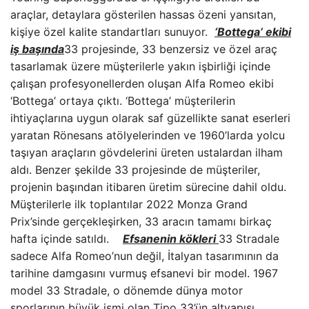
araçlar, detaylara gösterilen hassas özeni yansıtan,
kişiye özel kalite standartları sunuyor.
‘Bottega’ ekibi
iş başında
33 projesinde, 33 benzersiz ve özel araç
tasarlamak üzere müşterilerle yakın işbirliği içinde
çalışan profesyonellerden oluşan Alfa Romeo ekibi
‘Bottega’ ortaya çıktı. ‘Bottega’ müşterilerin
ihtiyaçlarına uygun olarak saf güzellikte sanat eserleri
yaratan Rönesans atölyelerinden ve 1960’larda yolcu
taşıyan araçların gövdelerini üreten ustalardan ilham
aldı. Benzer şekilde 33 projesinde de müşteriler,
projenin başından itibaren üretim sürecine dahil oldu.
Müşterilerle ilk toplantılar 2022 Monza Grand
Prix’sinde gerçekleşirken, 33 aracın tamamı birkaç
hafta içinde satıldı.
Efsanenin kökleri
33 Stradale
sadece Alfa Romeo’nun değil, İtalyan tasarımının da
tarihine damgasını vurmuş efsanevi bir model. 1967
model 33 Stradale, o dönemde dünya motor
sporlarının büyük ismi olan Tipo 33’ün altyapısı