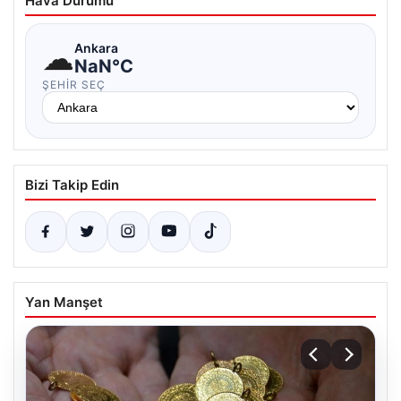
Hava Durumu
☁
Ankara
NaN°C
ŞEHIR SEÇ
Bizi Takip Edin
Yan Manşet