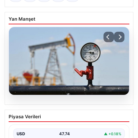
Yan Manşet
08.08.2026
Petrol fiyatları 25 Mayıs: Petrol fiyatları
Piyasa Verileri
düştü mü, ne kadar oldu? Brent petrol
varil fiyatı ne kadar?
USD
47.74
▲ +0.18%