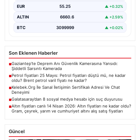
EUR
55.25
▲ +0.32%
ALTIN
6660.6
▲ +2.59%
BTC
3099999
▲ +0.02%
Son Eklenen Haberler
Gaziantep’te Deprem Anı Güvenlik Kamerasına Yansıdı:
■
Şiddetli Sarsıntı Kamerada
Petrol fiyatları 25 Mayıs: Petrol fiyatları düştü mü, ne kadar
■
oldu? Brent petrol varil fiyatı ne kadar?
Kelebek.Org İle Sanal İletişimin Sertifikalı Adresi Ve Chat
■
Deneyimi
Galatasaray’dan 8 sosyal medya hesabı için suç duyurusu
■
Altın fiyatları canlı 14 Nisan 2026: Altın fiyatları ne kadar oldu?
■
Gram, çeyrek, yarım ve cumhuriyet altını alış satış fiyatları
Güncel