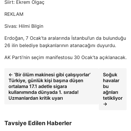
Siirt: Ekrem Olgaç
REKLAM
Sivas: Hilmi Bilgin
Erdoğan, 7 Ocak’ta aralarında İstanbul’un da bulunduğu
26 ilin belediye başkanlarının atanacağını duyurdu.
AK Parti’nin seçim manifestosu 30 Ocak’ta açıklanacak.
← ‘Bir ölüm makinesi gibi çalışıyorlar’
Soğuk
Türkiye, günlük kişi başına düşen
havalar
ortalama 17.1 adetle sigara
bu
kullanımında dünyada 1. sırada!
ağrıları
Uzmanlardan kritik uyarı
tetikliyor
→
Tavsiye Edilen Haberler