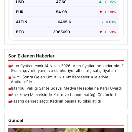
(59) çifti, tam 34 yıllık bir bekleyişin…
USD
47.60
▲ +0.05%
EUR
54.98
▼ -0.08%
ALTIN
6495.6
• -0.01%
BTC
3065690
▼ -0.59%
Son Eklenen Haberler
Altın fiyatları canlı 14 Nisan 2026: Altın fiyatları ne kadar oldu?
■
Gram, çeyrek, yarım ve cumhuriyet altını alış satış fiyatları
34 Yıl Sonra Gelen Umut: İkiz Kız Kardeşler Aileleriyle
■
Anıtkabir’de
İstanbul Valiliği Sahte Sosyal Medya Hesaplarına Karşı Uyardı
■
Açık Hava Mimarisinde Kalite ve bahçe mutfağı Çözümleri
■
Pazarcı dehşet saçtı: Kadının başına 10 dikiş atıldı
■
Güncel