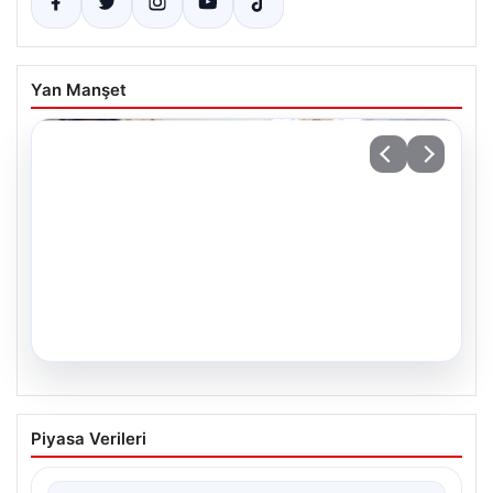
Yan Manşet
05.08.2026
34 Yıl Sonra Gelen Umut: İkiz Kız
Piyasa Verileri
Kardeşler Aileleriyle Anıtkabir’de
Adıyaman’da yaşayan Abuzer (71) ve Zeynep Yıldırım