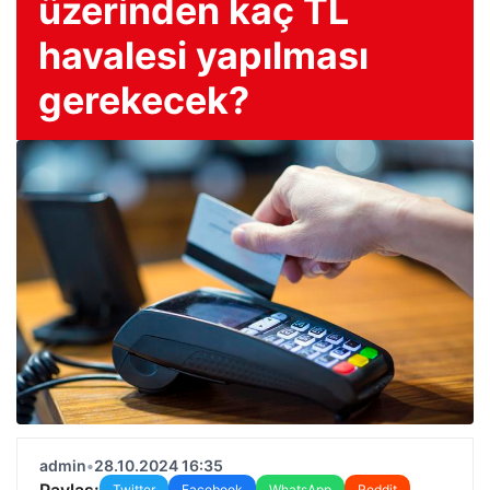
üzerinden kaç TL
havalesi yapılması
gerekecek?
admin
•
28.10.2024 16:35
Paylaş:
Twitter
Facebook
WhatsApp
Reddit