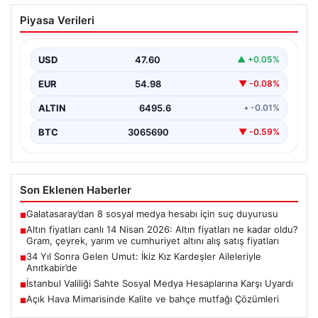
Altın fiyatları canlı 14 Nisan 2026: Altın
Piyasa Verileri
fiyatları ne kadar oldu? Gram, çeyrek,
yarım ve cumhuriyet altını alış satış
fiyatları
USD
47.60
▲ +0.05%
EUR
54.98
▼ -0.08%
ALTIN
6495.6
• -0.01%
BTC
3065690
▼ -0.59%
Son Eklenen Haberler
Galatasaray’dan 8 sosyal medya hesabı için suç duyurusu
■
Altın fiyatları canlı 14 Nisan 2026: Altın fiyatları ne kadar oldu?
■
Gram, çeyrek, yarım ve cumhuriyet altını alış satış fiyatları
34 Yıl Sonra Gelen Umut: İkiz Kız Kardeşler Aileleriyle
■
Anıtkabir’de
İstanbul Valiliği Sahte Sosyal Medya Hesaplarına Karşı Uyardı
■
Açık Hava Mimarisinde Kalite ve bahçe mutfağı Çözümleri
■