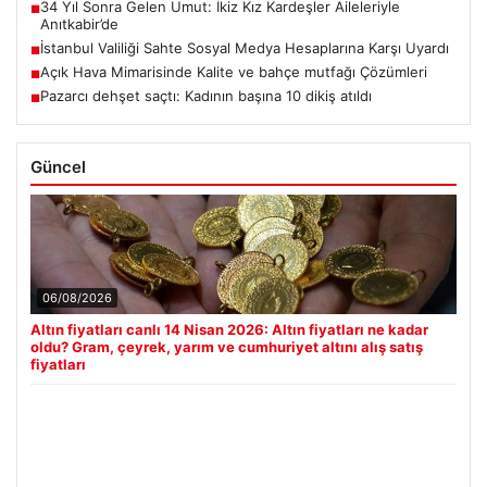
34 Yıl Sonra Gelen Umut: İkiz Kız Kardeşler Aileleriyle
■
Anıtkabir’de
İstanbul Valiliği Sahte Sosyal Medya Hesaplarına Karşı Uyardı
■
Açık Hava Mimarisinde Kalite ve bahçe mutfağı Çözümleri
■
Pazarcı dehşet saçtı: Kadının başına 10 dikiş atıldı
■
Güncel
06/08/2026
Altın fiyatları canlı 14 Nisan 2026: Altın fiyatları ne kadar
oldu? Gram, çeyrek, yarım ve cumhuriyet altını alış satış
fiyatları